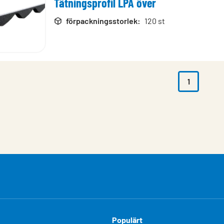
Tätningsprofil LPA över
rodukter
förpackningsstorlek
:
120 st
1
Populärt