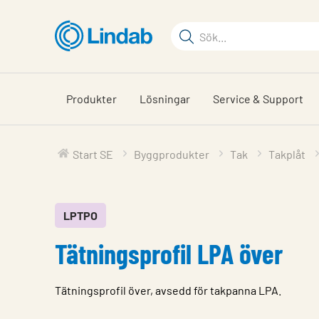
Hoppa
till
Sökord
huvudinnehållet
Sök
på
sajten
Produkter
Lösningar
Service & Support
Start SE
Byggprodukter
Tak
Takplåt
LPTPO
Tätningsprofil LPA över
Tätningsprofil över, avsedd för takpanna LPA.