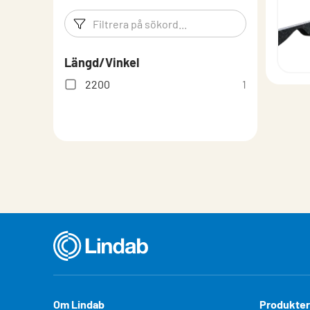
Filtreringsord
Filtrera p
Längd/Vinkel
2200
1
Om Lindab
Produkter