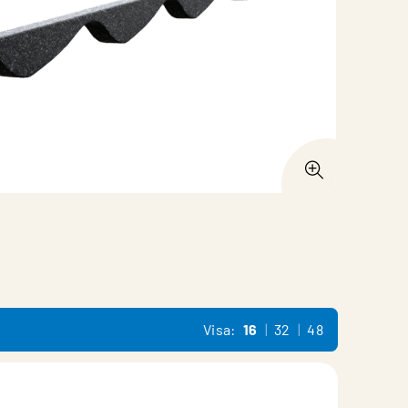
Visa:
16
32
48