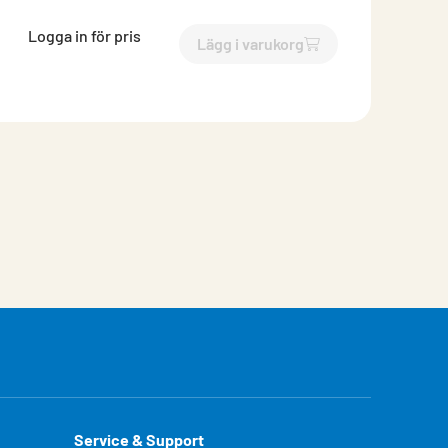
Logga in för pris
Lägg i varukorg
`$
Lägg till
$
Tätningsprofil 
Service & Support