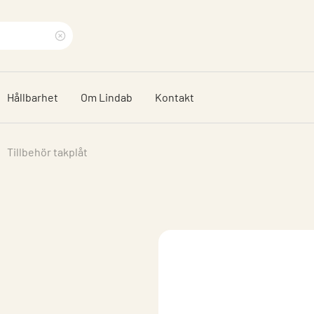
Rensa
sökfras
Hållbarhet
Om Lindab
Kontakt
Tillbehör takplåt