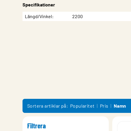
Specifikationer
Egenskap
Värde
Längd/Vinkel
2200
Sortera artiklar på:
Popularitet
Pris
Namn
Filtrera