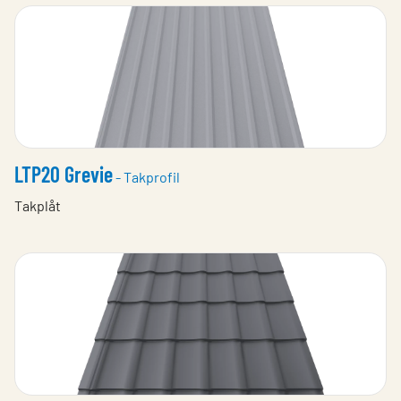
LTP20 Grevie
- Takprofil
Takplåt