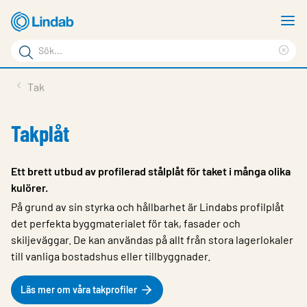
Hoppa
V
till
m
Sökord
huvudinnehållet
Ren
Sök
sök
Produkter
Tak
på
Lösningar
sajten
Takplåt
Service & Support
Hållbarhet
Ett brett utbud av profilerad stålplåt för taket i många olika
kulörer.
Om Lindab
På grund av sin styrka och hållbarhet är Lindabs profilplåt
Kontakt
det perfekta byggmaterialet för tak, fasader och
skiljeväggar. De kan användas på allt från stora lagerlokaler
Logga in
till vanliga bostadshus eller tillbyggnader.
Choose languge
Sweden
Läs mer om våra takprofiler