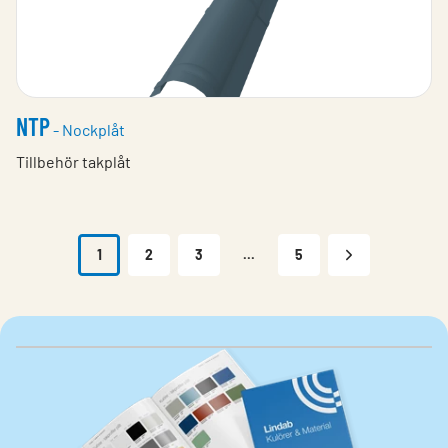
NTP
- Nockplåt
Tillbehör takplåt
1
2
3
...
5