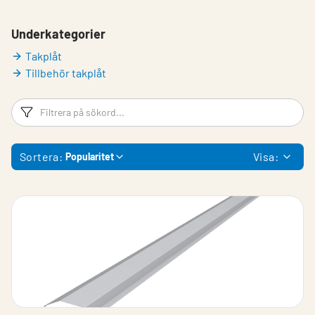
Underkategorier
Takplåt
Tillbehör takplåt
Filtreringsord
Fi
Sortera:
Visa:
Popularitet