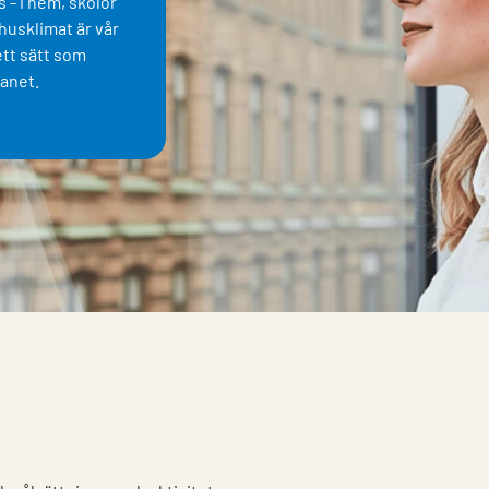
s - i hem, skolor
husklimat är vår
 ett sätt som
lanet.