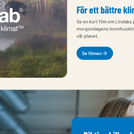
För ett bättre kl
Se en kort film om Lindabs pla
morgondagens inomhusklimat s
vår planet.
Se filmen