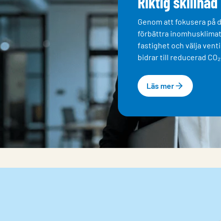
Riktig skillnad
Genom att fokusera på d
förbättra inomhusklimat
fastighet och välja ven
bidrar till reducerad CO
Läs mer