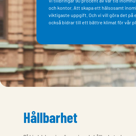
Vi tillbringar 90 procent av vår tid inomhu
och kontor. Att skapa ett hälsosamt inom
viktigaste uppgift. Och vi vill göra det på
också bidrar till ett bättre klimat för vår p
Hållbarhet