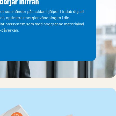
 börjar inifrån
et som händer på insidan hjälper Lindab dig att
et, optimera energianvändningen i din
tilationssystem som med noggranna materialval
₂-påverkan.