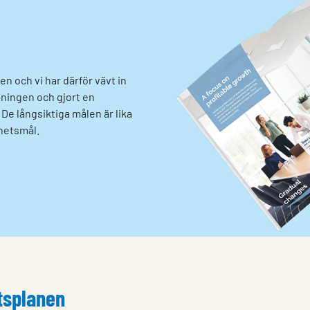
n och vi har därför vävt in
sningen och gjort en
e långsiktiga målen är lika
rhetsmål.
etsplanen