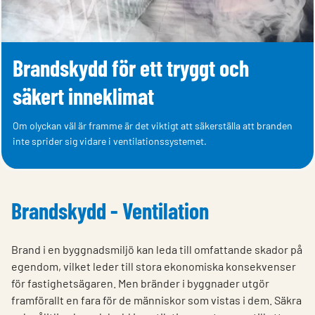
Brandskydd för ett tryggt och
säkert inneklimat
Om olyckan väl är framme är det viktigt att säkerställa att branden
inte sprider sig vidare i ventilationssystemet.
Brandskydd - Ventilation
Brand i en byggnadsmiljö kan leda till omfattande skador på
egendom, vilket leder till stora ekonomiska konsekvenser
för fastighetsägaren. Men bränder i byggnader utgör
framförallt en fara för de människor som vistas i dem. Säkra