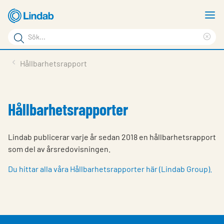
Hoppa
V
till
m
Sökord
huvudinnehållet
Ren
Sök
sök
Produkter
Hållbarhetsrapport
på
Lösningar
sajten
Service & Support
Hållbarhetsrapporter
Hållbarhet
Lindab publicerar varje år sedan 2018 en hållbarhetsrapport
Om Lindab
som del av årsredovisningen.
Kontakt
Du hittar alla våra Hållbarhetsrapporter här (Lindab Group).
Logga in
Choose languge
Sweden