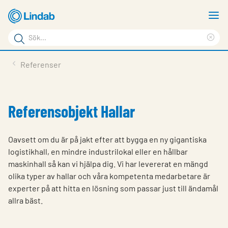
Hoppa
V
till
m
Sökord
huvudinnehållet
Ren
Sök
sök
Produkter
Referenser
på
Lösningar
sajten
Service & Support
Referensobjekt Hallar
Hållbarhet
Oavsett om du är på jakt efter att bygga en ny gigantiska
Om Lindab
logistikhall, en mindre industrilokal eller en hållbar
maskinhall så kan vi hjälpa dig. Vi har levererat en mängd
Kontakt
olika typer av hallar och våra kompetenta medarbetare är
Logga in
experter på att hitta en lösning som passar just till ändamål
allra bäst.
Choose languge
Sweden