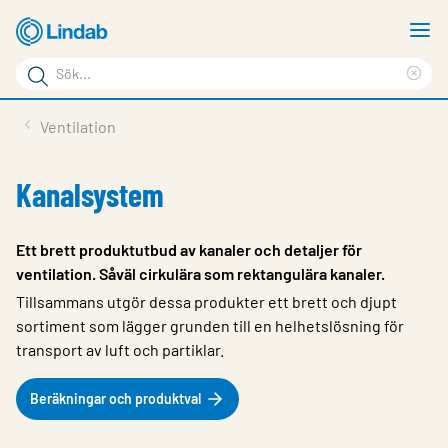
Hoppa
V
till
m
Sökord
huvudinnehållet
Ren
Sök
sök
Produkter
Ventilation
på
Lösningar
sajten
Kanalsystem
Service & Support
Hållbarhet
Ett brett produktutbud av kanaler och detaljer för
ventilation. Såväl cirkulära som rektangulära kanaler.
Om Lindab
Tillsammans utgör dessa produkter ett brett och djupt
Kontakt
sortiment som lägger grunden till en helhetslösning för
transport av luft och partiklar.
Logga in
Beräkningar och produktval
Choose languge
Sweden