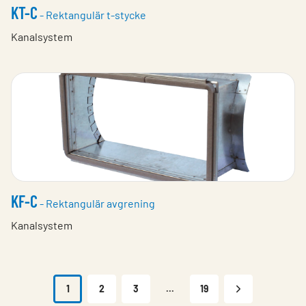
KT-C
- Rektangulär t-stycke
Kanalsystem
KF-C
- Rektangulär avgrening
Kanalsystem
1
2
3
...
19