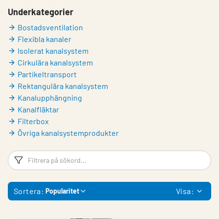
Underkategorier
Bostadsventilation
Flexibla kanaler
Isolerat kanalsystem
Cirkulära kanalsystem
Partikeltransport
Rektangulära kanalsystem
Kanalupphängning
Kanalfläktar
Filterbox
Övriga kanalsystemprodukter
Filtreringsord
Fi
Sortera:
Visa:
Popularitet