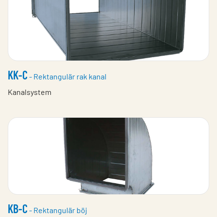
KK-C
- Rektangulär rak kanal
Kanalsystem
KB-C
- Rektangulär böj