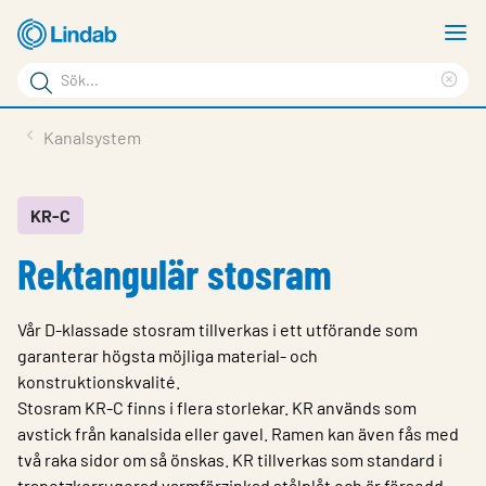
Hoppa
V
till
m
Sökord
huvudinnehållet
Ren
Sök
sök
Produkter
Kanalsystem
på
Lösningar
sajten
Service & Support
KR-C
Rektangulär stosram
Hållbarhet
Om Lindab
Vår D-klassade stosram tillverkas i ett utförande som
Kontakt
garanterar högsta möjliga material- och
konstruktionskvalité.
Logga in
Stosram KR-C finns i flera storlekar. KR används som
avstick från kanalsida eller gavel. Ramen kan även fås med
Choose languge
Sweden
två raka sidor om så önskas. KR tillverkas som standard i
trapetzkorrugerad varmförzinkad stålplåt och är försedd