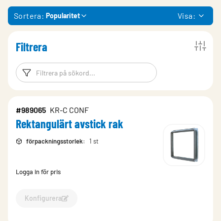
Sortera:
Visa:
Popularitet
Filtrera
Filtreringsord
Filtrera produk
#989065
KR-C CONF
Rektangulärt avstick rak
förpackningsstorlek
:
1 st
Logga in för pris
Konfigurera
Konfigurera Rektangulärt avstick rak-989065