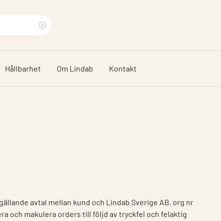
Rensa
sökfras
Hållbarhet
Om Lindab
Kontakt
 gällande avtal mellan kund och Lindab Sverige AB, org nr
a och makulera orders till följd av tryckfel och felaktig