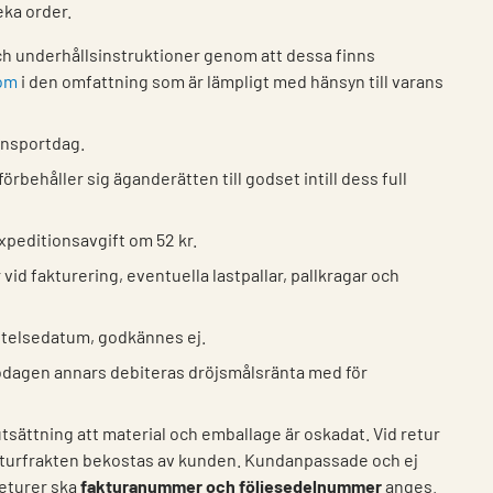
eka order.
och underhållsinstruktioner genom att dessa finns
om
i den omfattning som är lämpligt med hänsyn till varans
ansportdag.
rbehåller sig äganderätten till godset intill dess full
xpeditionsavgift om 52 kr.
id fakturering, eventuella lastpallar, pallkragar och
ftelsedatum, godkännes ej.
llodagen annars debiteras dröjsmålsränta med för
sättning att material och emballage är oskadat. Vid retur
eturfrakten bekostas av kunden. Kundanpassade och ej
returer ska
fakturanummer och följesedelnummer
anges.