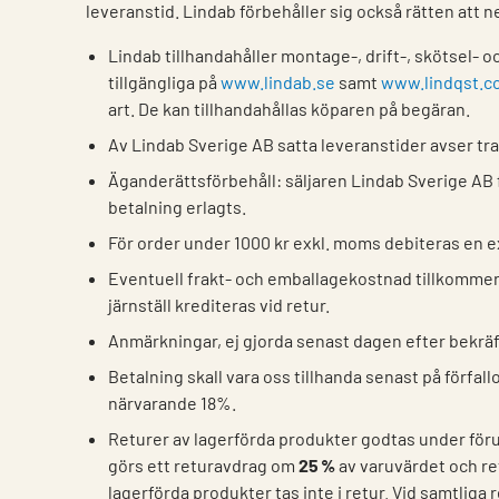
leveranstid. Lindab förbehåller sig också rätten att n
Lindab tillhandahåller montage-, drift-, skötsel- 
tillgängliga på
www.lindab.se
samt
www.lindqst.c
art. De kan tillhandahållas köparen på begäran.
Av Lindab Sverige AB satta leveranstider avser tr
Äganderättsförbehåll: säljaren Lindab Sverige AB fö
betalning erlagts.
För order under 1000 kr exkl. moms debiteras en e
Eventuell frakt- och emballagekostnad tillkommer v
järnställ krediteras vid retur.
Anmärkningar, ej gjorda senast dagen efter bekrä
Betalning skall vara oss tillhanda senast på förfa
närvarande 18%.
Returer av lagerförda produkter godtas under förut
görs ett returavdrag om
25 %
av varuvärdet och r
lagerförda produkter tas inte i retur. Vid samtliga 