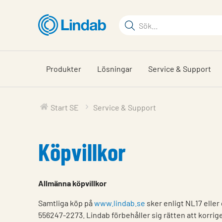
Hoppa
till
Sökord
huvudinnehållet
Sök
på
sajten
Produkter
Lösningar
Service & Support
Start SE
Service & Support
Köpvillkor
Allmänna köpvillkor
Samtliga köp på
www.lindab.se
sker enligt NL17 eller
556247-2273. Lindab förbehåller sig rätten att korriger