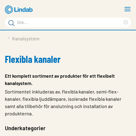
Hoppa
V
till
m
Sökord
huvudinnehållet
Ren
Sök
sök
Produkter
Kanalsystem
på
Lösningar
sajten
Flexibla kanaler
Service & Support
Hållbarhet
Ett komplett sortiment av produkter för ett flexibelt
kanalsystem.
Om Lindab
Sortimentet inkluderas av, flexibla kanaler, semi-flex-
Kontakt
kanaler, flexibla ljuddämpare, isolerade flexibla kanaler
samt alla tillbehör för anslutning och installation av
Logga in
produkterna.
Choose languge
Sweden
Underkategorier