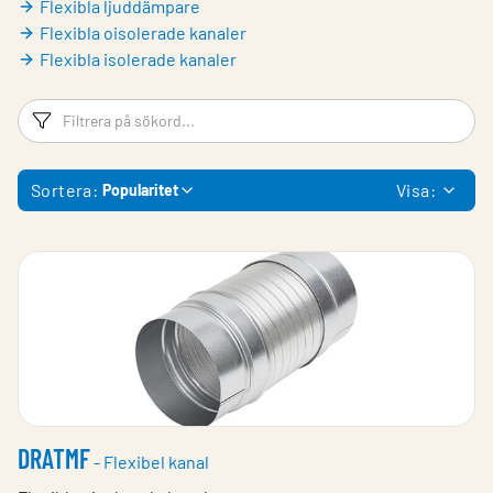
Flexibla ljuddämpare
Flexibla oisolerade kanaler
Flexibla isolerade kanaler
Filtreringsord
Fi
Sortera:
Visa:
Popularitet
DRATMF
- Flexibel kanal