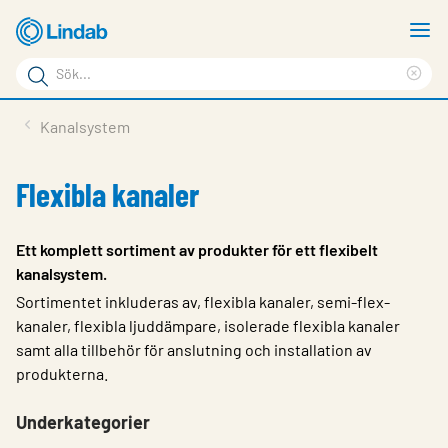
Hoppa
V
till
m
Sökord
huvudinnehållet
Ren
Sök
sök
Produkter
Kanalsystem
på
Lösningar
sajten
Flexibla kanaler
Service & Support
Hållbarhet
Ett komplett sortiment av produkter för ett flexibelt
kanalsystem.
Om Lindab
Sortimentet inkluderas av, flexibla kanaler, semi-flex-
Kontakt
kanaler, flexibla ljuddämpare, isolerade flexibla kanaler
samt alla tillbehör för anslutning och installation av
Logga in
produkterna.
Choose languge
Sweden
Underkategorier