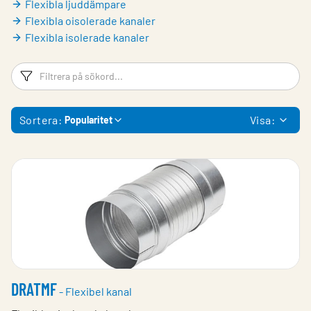
Flexibla ljuddämpare
Flexibla oisolerade kanaler
Flexibla isolerade kanaler
Filtreringsord
Fi
Sortera:
Visa:
Popularitet
DRATMF
- Flexibel kanal