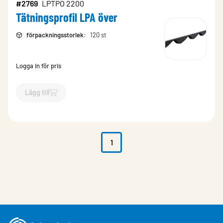
#2769
LPTPO 2200
Tätningsprofil LPA över
förpackningsstorlek
:
120 st
Logga in för pris
Lägg till
`$
Lägg till
$
Tätningsprofil LPA över
-$
2769
`
1