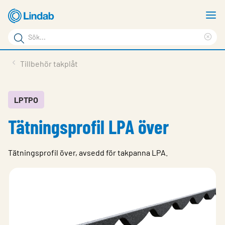
Hoppa
V
till
m
Sökord
huvudinnehållet
Ren
Sök
sök
Produkter
Tillbehör takplåt
på
Lösningar
sajten
Service & Support
LPTPO
Tätningsprofil LPA över
Hållbarhet
Om Lindab
Tätningsprofil över, avsedd för takpanna LPA.
Kontakt
Logga in
Choose languge
Sweden