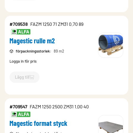
#709538
FAZM 1250 71 ZM31 0.70 89
Magestic rulle m2
förpackningsstorlek
:
89 m2
Logga in för pris
Lägg till
`$
Lägg till
$
Magestic rulle m2
-$
709538
`
#709547
FAZM 1250 2500 ZM31 1.00 40
Magestic format styck