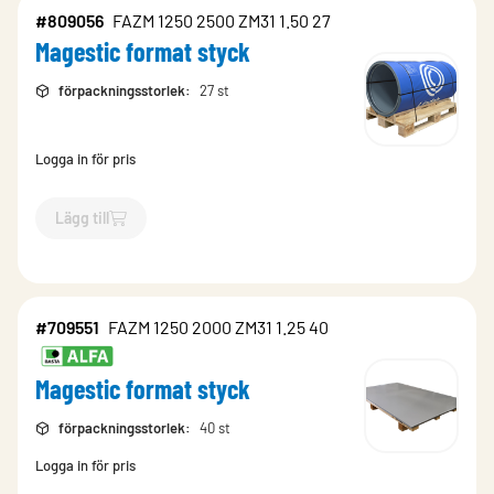
#809056
FAZM 1250 2500 ZM31 1.50 27
Magestic format styck
förpackningsstorlek
:
27 st
Logga in för pris
Lägg till
`$
Lägg till
$
Magestic format styck
-$
809056
`
#709551
FAZM 1250 2000 ZM31 1.25 40
Magestic format styck
förpackningsstorlek
:
40 st
Logga in för pris