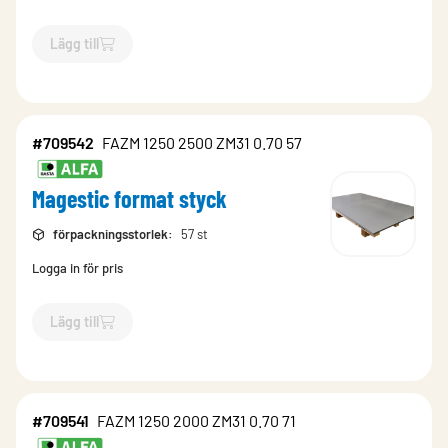
Lägg till
`$
Lägg till
$
Magestic rulle m2
-$
709534
`
#709542
FAZM 1250 2500 ZM31 0.70 57
Magestic format styck
förpackningsstorlek
:
57 st
Logga in för pris
Lägg till
`$
Lägg till
$
Magestic format styck
-$
709542
`
#709541
FAZM 1250 2000 ZM31 0.70 71