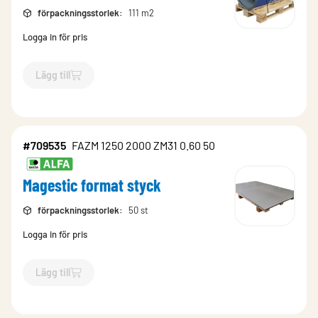
förpackningsstorlek
:
111 m2
Logga in för pris
Lägg till
`$
Lägg till
$
Magestic rulle m2
-$
709533
`
#709535
FAZM 1250 2000 ZM31 0.60 50
Magestic format styck
förpackningsstorlek
:
50 st
Logga in för pris
Lägg till
`$
Lägg till
$
Magestic format styck
-$
709535
`