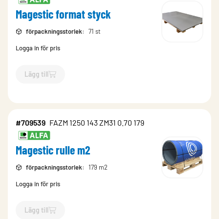
Magestic format styck
förpackningsstorlek
:
71 st
Logga in för pris
Lägg till
`$
Lägg till
$
Magestic format styck
-$
709541
`
#709539
FAZM 1250 143 ZM31 0.70 179
Magestic rulle m2
förpackningsstorlek
:
179 m2
Logga in för pris
Lägg till
`$
Lägg till
$
Magestic rulle m2
-$
709539
`