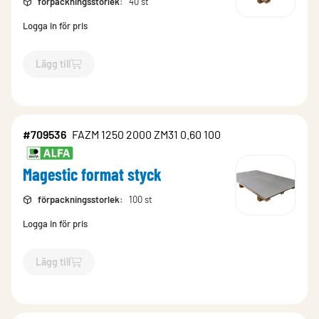
förpackningsstorlek
:
40 st
Logga in för pris
Lägg till
`$
Lägg till
$
Magestic format styck
-$
709547
`
#709536
FAZM 1250 2000 ZM31 0.60 100
Magestic format styck
förpackningsstorlek
:
100 st
Logga in för pris
Lägg till
`$
Lägg till
$
Magestic format styck
-$
709536
`