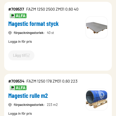
#709537
FAZM 1250 2500 ZM31 0.60 40
Magestic format styck
förpackningsstorlek
:
40 st
Logga in för pris
Lägg till
`$
Lägg till
$
Magestic format styck
-$
709537
`
#709534
FAZM 1250 178 ZM31 0.60 223
Magestic rulle m2
förpackningsstorlek
:
223 m2
Logga in för pris