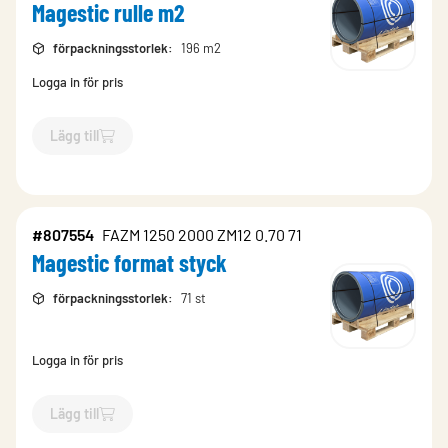
Magestic rulle m2
förpackningsstorlek
:
196 m2
Logga in för pris
Lägg till
`$
Lägg till
$
Magestic rulle m2
-$
709550
`
#807554
FAZM 1250 2000 ZM12 0.70 71
Magestic format styck
förpackningsstorlek
:
71 st
Logga in för pris
Lägg till
`$
Lägg till
$
Magestic format styck
-$
807554
`