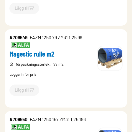
Lägg till
`$
Lägg till
$
Magestic format styck
-$
709551
`
#709549
FAZM 1250 79 ZM31 1.25 99
Magestic rulle m2
förpackningsstorlek
:
99 m2
Logga in för pris
Lägg till
`$
Lägg till
$
Magestic rulle m2
-$
709549
`
#709550
FAZM 1250 157 ZM31 1.25 196