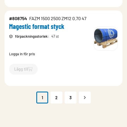
#808754
FAZM 1500 2500 ZM12 0.70 47
Magestic format styck
förpackningsstorlek
:
47 st
Logga in för pris
Lägg till
`$
Lägg till
$
Magestic format styck
-$
808754
`
1
2
3