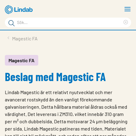
Hoppa
V
till
m
Sökord
huvudinnehållet
Ren
Sök
sök
Produkter
Magestic FA
på
Lösningar
sajten
Service & Support
Magestic FA
Beslag med Magestic FA
Hållbarhet
Om Lindab
Lindab Magestic är ett relativt nyutvecklat och mer
Kontakt
avancerat rostskydd än den vanligt förekommande
galvaniseringen. Detta hållbara material åldras också med
Logga in
värdighet. Det levereras i ZM310, vilket innebär 310 gram
per m² och dubbelsida. Detta motsvarar 24 µm beläggning
Choose languge
Sweden
per sida. Lindab Magestic patineras med tiden. Materialet
kan till sist bli mörkgrått, och redan efter ett par månader