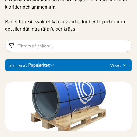
klorider och ammonium.
Magestic i FA-kvalitet kan användas för beslag och andra
detaljer där inga täta falser krävs. ​
Filtreringsord
Fi
Sortera:
Visa:
Popularitet