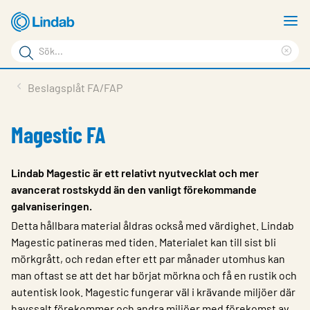
Hoppa
V
till
m
Sökord
huvudinnehållet
Ren
Sök
sök
Produkter
Beslagsplåt FA/FAP
på
Lösningar
sajten
Magestic FA
Service & Support
Hållbarhet
Lindab Magestic är ett relativt nyutvecklat och mer
avancerat rostskydd än den vanligt förekommande
Om Lindab
galvaniseringen.
Kontakt
Detta hållbara material åldras också med värdighet. Lindab
Magestic patineras med tiden. Materialet kan till sist bli
Logga in
mörkgrått, och redan efter ett par månader utomhus kan
man oftast se att det har börjat mörkna och få en rustik och
Choose languge
Sweden
autentisk look. Magestic fungerar väl i krävande miljöer där
havssalt förekommer och andra miljöer med förekomst av