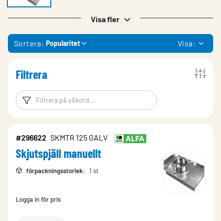
Visa fler
Sortera:
Visa:
Popularitet
Filtrera
Filtreringsord
Filtrera produk
#296622
SKMTR 125 GALV
Skjutspjäll manuellt
förpackningsstorlek
:
1 st
Logga in för pris