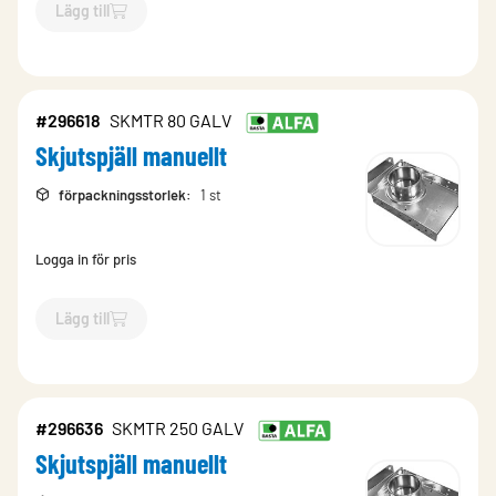
Lägg till
`$
Lägg till
$
Skjutspjäll manuellt
-$
296622
`
#296618
SKMTR 80 GALV
Skjutspjäll manuellt
förpackningsstorlek
:
1 st
Logga in för pris
Lägg till
`$
Lägg till
$
Skjutspjäll manuellt
-$
296618
`
#296636
SKMTR 250 GALV
Skjutspjäll manuellt