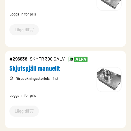
Logga in för pris
Lägg till
`$
Lägg till
$
Skjutspjäll manuellt
-$
296634
`
#296638
SKMTR 300 GALV
Skjutspjäll manuellt
förpackningsstorlek
:
1 st
Logga in för pris
Lägg till
`$
Lägg till
$
Skjutspjäll manuellt
-$
296638
`