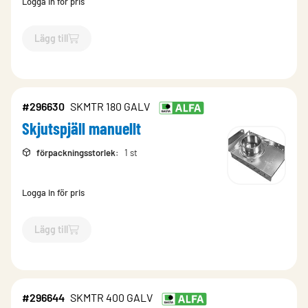
Logga in för pris
Lägg till
`$
Lägg till
$
Skjutspjäll manuellt
-$
296632
`
#296630
SKMTR 180 GALV
Skjutspjäll manuellt
förpackningsstorlek
:
1 st
Logga in för pris
Lägg till
`$
Lägg till
$
Skjutspjäll manuellt
-$
296630
`
#296644
SKMTR 400 GALV