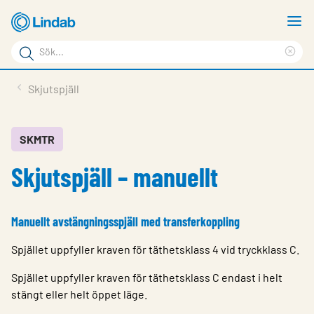
Hoppa
V
till
m
Sökord
huvudinnehållet
Ren
Sök
sök
Produkter
Skjutspjäll
på
Lösningar
sajten
Service & Support
SKMTR
Skjutspjäll – manuellt
Hållbarhet
Om Lindab
Manuellt avstängningsspjäll med transferkoppling
Kontakt
Spjället uppfyller kraven för täthetsklass 4 vid tryckklass C.
Logga in
Spjället uppfyller kraven för täthetsklass C endast i helt
Choose languge
Sweden
stängt eller helt öppet läge.