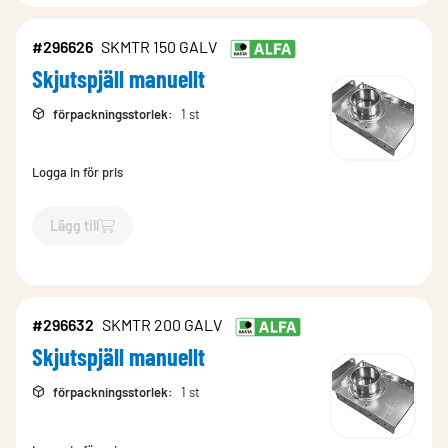
#296626
SKMTR 150 GALV
Skjutspjäll manuellt
förpackningsstorlek
:
1 st
Logga in för pris
Lägg till
`$
Lägg till
$
Skjutspjäll manuellt
-$
296626
`
#296632
SKMTR 200 GALV
Skjutspjäll manuellt
förpackningsstorlek
:
1 st