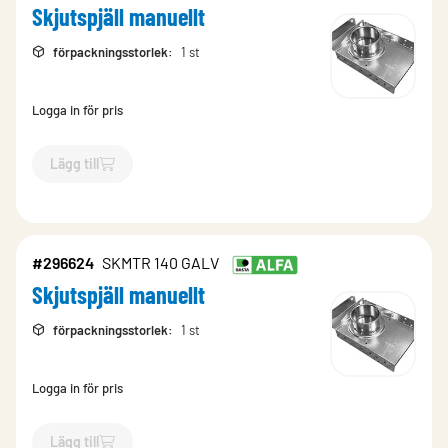
Skjutspjäll manuellt
förpackningsstorlek
:
1 st
Logga in för pris
Lägg till
`$
Lägg till
$
Skjutspjäll manuellt
-$
296644
`
#296624
SKMTR 140 GALV
Skjutspjäll manuellt
förpackningsstorlek
:
1 st
Logga in för pris
Lägg till