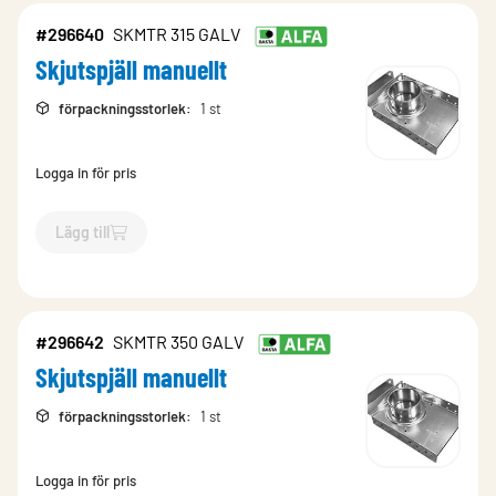
#296640
SKMTR 315 GALV
Skjutspjäll manuellt
förpackningsstorlek
:
1 st
Logga in för pris
Lägg till
`$
Lägg till
$
Skjutspjäll manuellt
-$
296640
`
#296642
SKMTR 350 GALV
Skjutspjäll manuellt
förpackningsstorlek
:
1 st
Logga in för pris