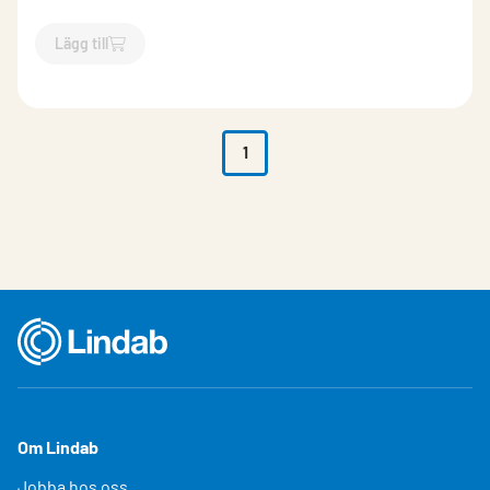
Lägg till
`$
Lägg till
$
Skjutspjäll manuellt
-$
296642
`
1
Om Lindab
Jobba hos oss