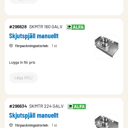
`$
Lägg till
$
Skjutspjäll manuellt
-$
296624
`
#296628
SKMTR 160 GALV
Skjutspjäll manuellt
förpackningsstorlek
:
1 st
Logga in för pris
Lägg till
`$
Lägg till
$
Skjutspjäll manuellt
-$
296628
`
#296634
SKMTR 224 GALV
Skjutspjäll manuellt
förpackningsstorlek
:
1 st