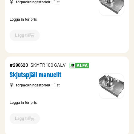
förpackningsstorlek
:
1 st
Logga in för pris
Lägg till
`$
Lägg till
$
Skjutspjäll manuellt
-$
296636
`
#296620
SKMTR 100 GALV
Skjutspjäll manuellt
förpackningsstorlek
:
1 st
Logga in för pris
Lägg till
`$
Lägg till
$
Skjutspjäll manuellt
-$
296620
`