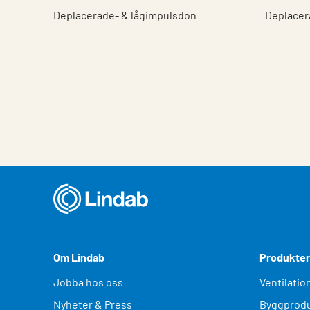
Deplacerade- & lågimpulsdon
Deplacer
Om Lindab
Produkter
Jobba hos oss
Ventilatio
Nyheter & Press
Byggprodu