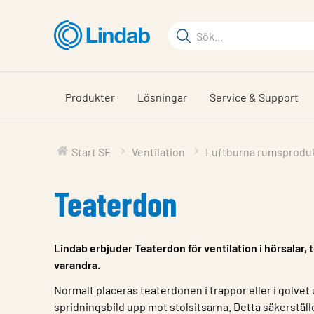
Hoppa
till
Sökord
huvudinnehållet
Sök
på
sajten
Produkter
Lösningar
Service & Support
Start SE
Ventilation
Luftburna rumsprodu
Teaterdon
Lindab erbjuder Teaterdon för ventilation i hörsalar,
varandra.
Normalt placeras teaterdonen i trappor eller i golvet u
spridningsbild upp mot stolsitsarna. Detta säkerställ