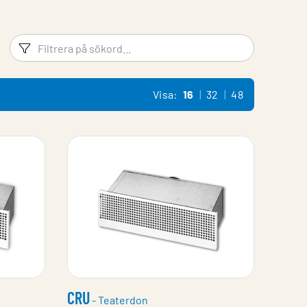
Filtreringsord
Filtrera 
Visa:
16
32
48
CRU
- Teaterdon