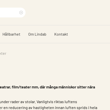
Rensa
sökfras
Hållbarhet
Om Lindab
Kontakt
kter
 teatrar, film/teater mm, där många människor sitter nära
nder rader av stolar. Vanligtvis riktas luftens
er en reducering av hastigheten innan luften sprids i hela