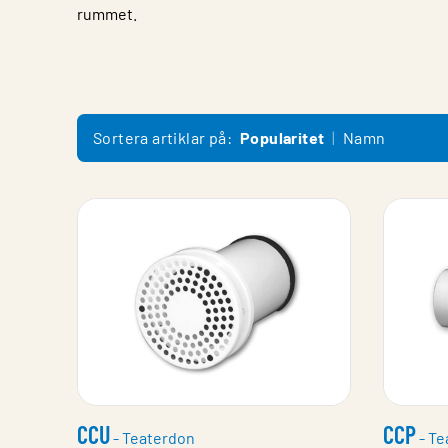
rummet.
Sortera artiklar på:
Popularitet
Namn
CCU
CCP
- Teaterdon
- Te