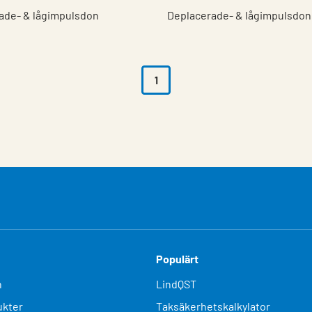
ade- & lågimpulsdon
Deplacerade- & lågimpulsdon
1
Populärt
n
LindQST
kter
Taksäkerhetskalkylator