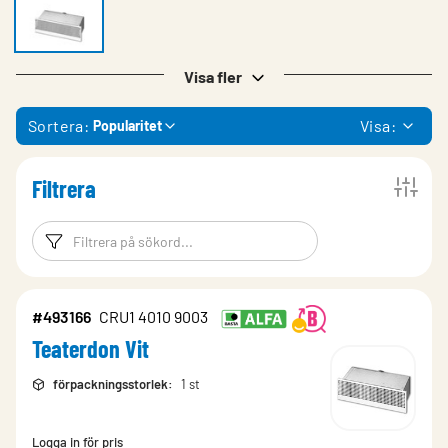
Visa fler
Sortera:
Visa:
Popularitet
Filtrera
Filtreringsord
Filtrera produk
#493166
CRU1 4010 9003
Teaterdon Vit
förpackningsstorlek
:
1 st
Logga in för pris