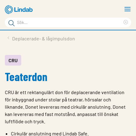
Hoppa
V
till
m
Sökord
huvudinnehållet
Ren
Sök
sök
Produkter
Deplacerade- & lågimpulsdon
på
Lösningar
sajten
Service & Support
CRU
Teaterdon
Hållbarhet
Om Lindab
CRU är ett rektangulärt don för deplacerande ventilation
Kontakt
för inbyggnad under stolar på teatrar, hörsalar och
liknande. Donet levereras med cirkulär anslutning. Donet
Logga in
kan levereras med fast motstånd, anpassat till önskat
luftflöde och tryck.
Choose languge
Sweden
Cirkulär anslutning med Lindab Safe.