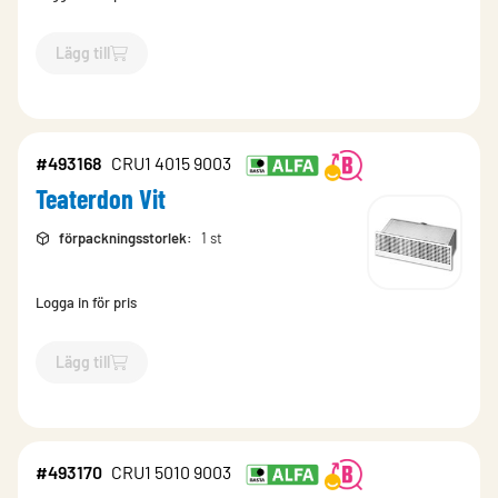
Lägg till
`$
Lägg till
$
Teaterdon Vit
-$
493166
`
#493168
CRU1 4015 9003
Teaterdon Vit
förpackningsstorlek
:
1 st
Logga in för pris
Lägg till
`$
Lägg till
$
Teaterdon Vit
-$
493168
`
#493170
CRU1 5010 9003