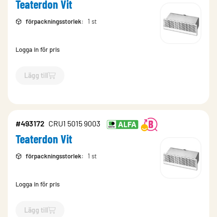
Teaterdon Vit
förpackningsstorlek
:
1 st
Logga in för pris
Lägg till
`$
Lägg till
$
Teaterdon Vit
-$
493170
`
#493172
CRU1 5015 9003
Teaterdon Vit
förpackningsstorlek
:
1 st
Logga in för pris
Lägg till
`$
Lägg till
$
Teaterdon Vit
-$
493172
`