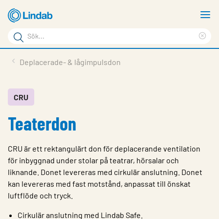
Hoppa
V
till
m
Sökord
huvudinnehållet
Ren
Sök
sök
Produkter
Deplacerade- & lågimpulsdon
på
Lösningar
sajten
Service & Support
CRU
Teaterdon
Hållbarhet
Om Lindab
CRU är ett rektangulärt don för deplacerande ventilation
Kontakt
för inbyggnad under stolar på teatrar, hörsalar och
liknande. Donet levereras med cirkulär anslutning. Donet
Logga in
kan levereras med fast motstånd, anpassat till önskat
luftflöde och tryck.
Choose languge
Sweden
Cirkulär anslutning med Lindab Safe.