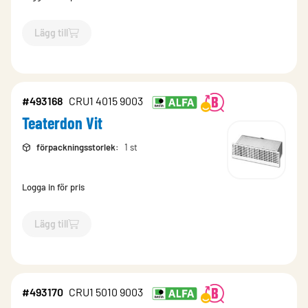
Lägg till
`$
Lägg till
$
Teaterdon Vit
-$
493166
`
#493168
CRU1 4015 9003
Teaterdon Vit
förpackningsstorlek
:
1 st
Logga in för pris
Lägg till
`$
Lägg till
$
Teaterdon Vit
-$
493168
`
#493170
CRU1 5010 9003