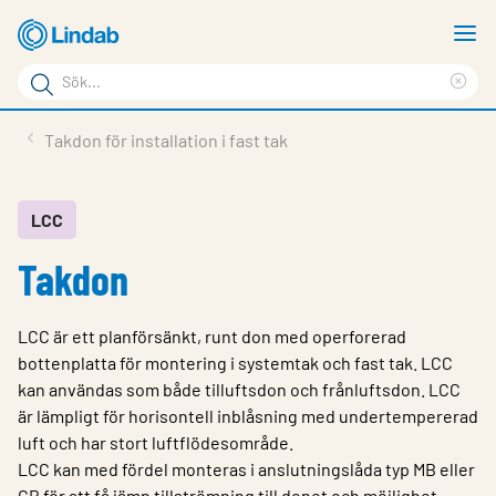
Hoppa
V
till
m
Sökord
huvudinnehållet
Ren
Sök
sök
Produkter
Takdon för installation i fast tak
på
Lösningar
sajten
Service & Support
LCC
Takdon
Hållbarhet
Om Lindab
LCC är ett planförsänkt, runt don med operforerad
Kontakt
bottenplatta för montering i systemtak och fast tak. LCC
kan användas som både tilluftsdon och frånluftsdon. LCC
Logga in
är lämpligt för horisontell inblåsning med undertempererad
luft och har stort luftflödesområde.
Choose languge
Sweden
LCC kan med fördel monteras i anslutningslåda typ MB eller
CB för att få jämn tillströmning till donet och möjlighet