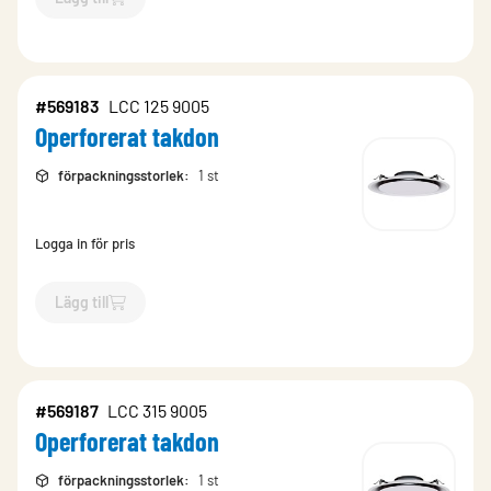
`$
Lägg till
$
Operforerat takdon
-$
569186
`
#569183
LCC 125 9005
Operforerat takdon
förpackningsstorlek
:
1 st
Logga in för pris
Lägg till
`$
Lägg till
$
Operforerat takdon
-$
569183
`
#569187
LCC 315 9005
Operforerat takdon
förpackningsstorlek
:
1 st