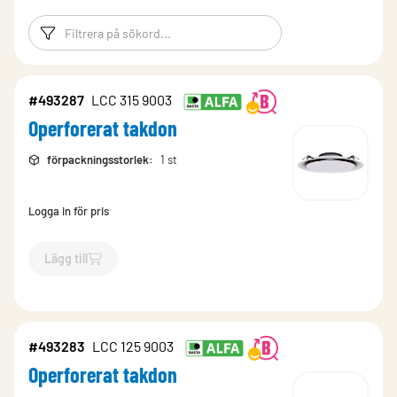
Filtreringsord
Filtrera produk
#493287
LCC 315 9003
Operforerat takdon
förpackningsstorlek
:
1 st
Logga in för pris
Lägg till
`$
Lägg till
$
Operforerat takdon
-$
493287
`
#493283
LCC 125 9003
Operforerat takdon