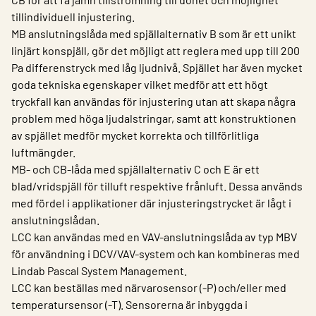
tillindividuell injustering.
MB anslutningslåda med spjällalternativ B som är ett unikt
linjärt konspjäll, gör det möjligt att reglera med upp till 200
Pa differenstryck med låg ljudnivå. Spjället har även mycket
goda tekniska egenskaper vilket medför att ett högt
tryckfall kan användas för injustering utan att skapa några
problem med höga ljudalstringar, samt att konstruktionen
av spjället medför mycket korrekta och tillförlitliga
luftmängder.
MB- och CB-låda med spjällalternativ C och E är ett
blad/vridspjäll för tilluft respektive frånluft. Dessa används
med fördel i applikationer där injusteringstrycket är lågt i
anslutningslådan.
LCC kan användas med en VAV-anslutningslåda av typ MBV
för användning i DCV/VAV-system och kan kombineras med
Lindab Pascal System Management.
LCC kan beställas med närvarosensor (-P) och/eller med
temperatursensor (-T). Sensorerna är inbyggda i