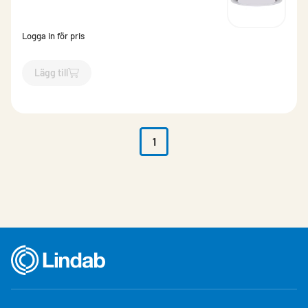
Logga in för pris
Lägg till
`$
Lägg till
$
Operforerat takdon
-$
569187
`
1