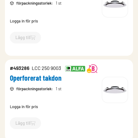
förpackningsstorlek
:
1 st
Logga in för pris
Lägg till
`$
Lägg till
$
Operforerat takdon
-$
493283
`
#493286
LCC 250 9003
Operforerat takdon
förpackningsstorlek
:
1 st
Logga in för pris
Lägg till
`$
Lägg till
$
Operforerat takdon
-$
493286
`