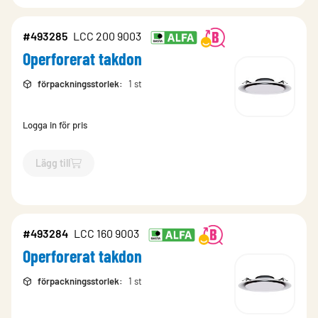
#493285
LCC 200 9003
Operforerat takdon
förpackningsstorlek
:
1 st
Logga in för pris
Lägg till
`$
Lägg till
$
Operforerat takdon
-$
493285
`
#493284
LCC 160 9003
Operforerat takdon
förpackningsstorlek
:
1 st