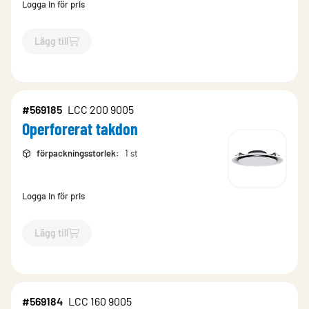
Logga in för pris
Lägg till
`$
Lägg till
$
Operforerat takdon
-$
493284
`
#569185
LCC 200 9005
Operforerat takdon
förpackningsstorlek
:
1 st
Logga in för pris
Lägg till
`$
Lägg till
$
Operforerat takdon
-$
569185
`
#569184
LCC 160 9005