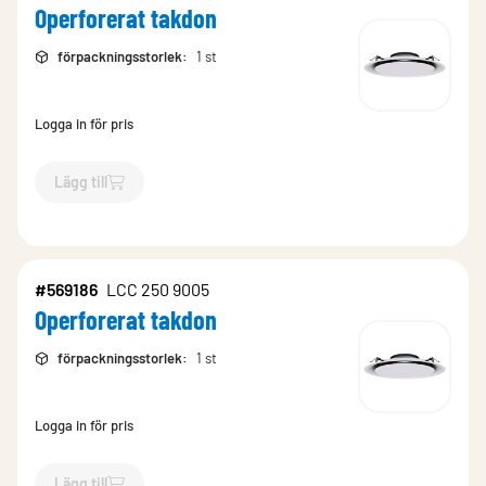
Operforerat takdon
förpackningsstorlek
:
1 st
Logga in för pris
Lägg till
`$
Lägg till
$
Operforerat takdon
-$
569184
`
#569186
LCC 250 9005
Operforerat takdon
förpackningsstorlek
:
1 st
Logga in för pris
Lägg till