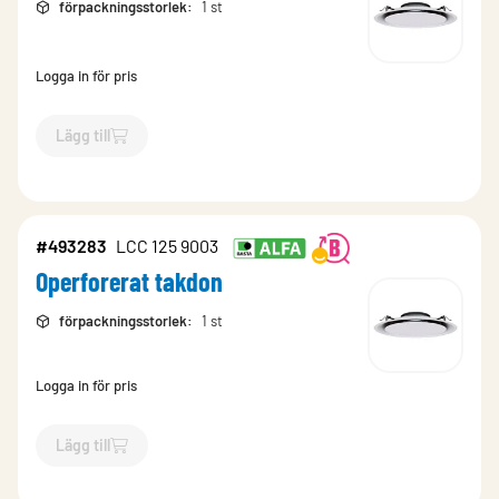
förpackningsstorlek
:
1 st
Logga in för pris
Lägg till
`$
Lägg till
$
Operforerat takdon
-$
569184
`
#493283
LCC 125 9003
Operforerat takdon
förpackningsstorlek
:
1 st
Logga in för pris
Lägg till
`$
Lägg till
$
Operforerat takdon
-$
493283
`