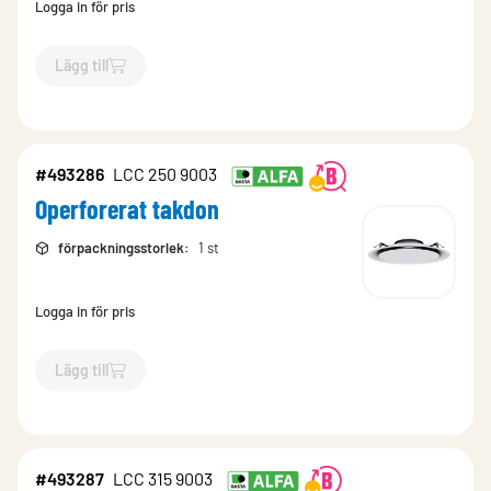
Logga in för pris
Lägg till
`$
Lägg till
$
Operforerat takdon
-$
493285
`
#493286
LCC 250 9003
Operforerat takdon
förpackningsstorlek
:
1 st
Logga in för pris
Lägg till
`$
Lägg till
$
Operforerat takdon
-$
493286
`
#493287
LCC 315 9003