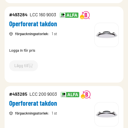
#493284
LCC 160 9003
Operforerat takdon
förpackningsstorlek
:
1 st
Logga in för pris
Lägg till
`$
Lägg till
$
Operforerat takdon
-$
493284
`
#493285
LCC 200 9003
Operforerat takdon
förpackningsstorlek
:
1 st