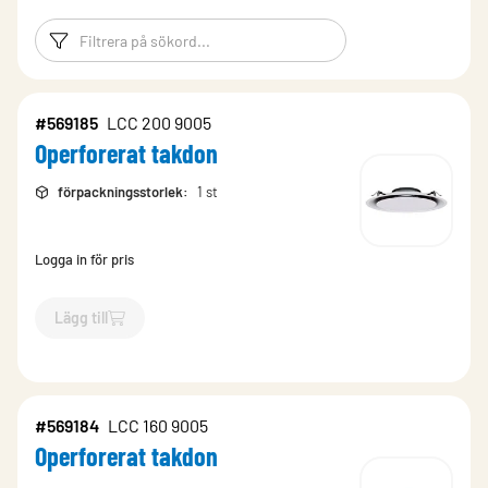
Filtreringsord
Filtrera produk
#569185
LCC 200 9005
Operforerat takdon
förpackningsstorlek
:
1 st
Logga in för pris
Lägg till
`$
Lägg till
$
Operforerat takdon
-$
569185
`
#569184
LCC 160 9005
Operforerat takdon