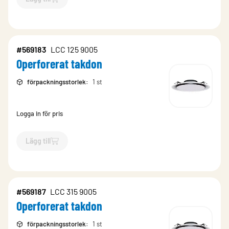
`$
Lägg till
$
Operforerat takdon
-$
569186
`
#569183
LCC 125 9005
Operforerat takdon
förpackningsstorlek
:
1 st
Logga in för pris
Lägg till
`$
Lägg till
$
Operforerat takdon
-$
569183
`
#569187
LCC 315 9005
Operforerat takdon
förpackningsstorlek
:
1 st