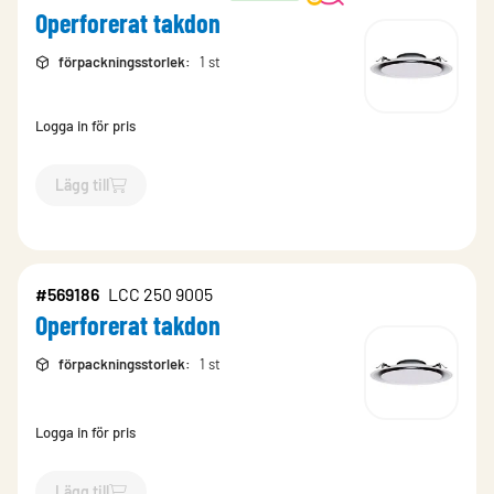
Operforerat takdon
förpackningsstorlek
:
1 st
Logga in för pris
Lägg till
`$
Lägg till
$
Operforerat takdon
-$
493287
`
#569186
LCC 250 9005
Operforerat takdon
förpackningsstorlek
:
1 st
Logga in för pris
Lägg till