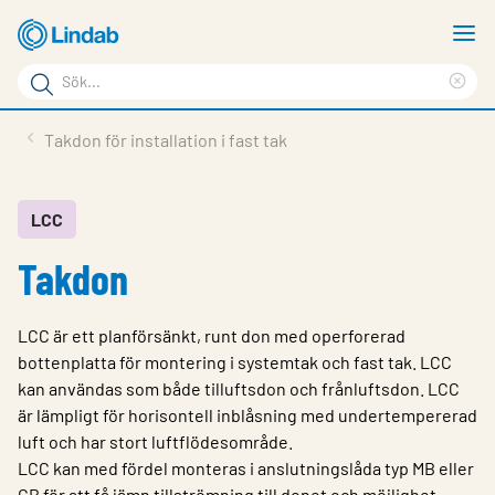
Hoppa
V
till
m
Sökord
huvudinnehållet
Ren
Sök
sök
Produkter
Takdon för installation i fast tak
på
Lösningar
sajten
Service & Support
LCC
Takdon
Hållbarhet
Om Lindab
LCC är ett planförsänkt, runt don med operforerad
Kontakt
bottenplatta för montering i systemtak och fast tak. LCC
kan användas som både tilluftsdon och frånluftsdon. LCC
Logga in
är lämpligt för horisontell inblåsning med undertempererad
luft och har stort luftflödesområde.
Choose languge
Sweden
LCC kan med fördel monteras i anslutningslåda typ MB eller
CB för att få jämn tillströmning till donet och möjlighet