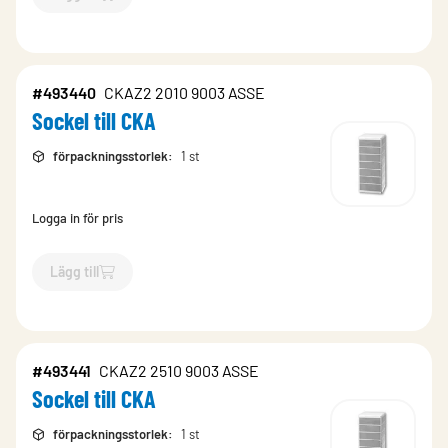
`$
Lägg till
$
Comdif-don
-$
493412
`
#493440
CKAZ2 2010 9003 ASSE
Sockel till CKA
förpackningsstorlek
:
1 st
Logga in för pris
Lägg till
`$
Lägg till
$
Sockel till CKA
-$
493440
`
#493441
CKAZ2 2510 9003 ASSE
Sockel till CKA
förpackningsstorlek
:
1 st