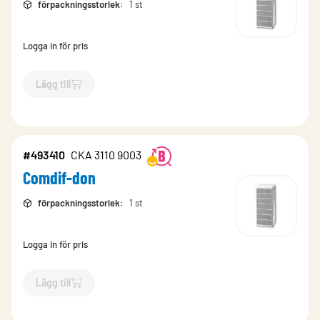
förpackningsstorlek
:
1 st
Logga in för pris
Lägg till
`$
Lägg till
$
Comdif-don
-$
493408
`
#493410
CKA 3110 9003
Comdif-don
förpackningsstorlek
:
1 st
Logga in för pris
Lägg till
`$
Lägg till
$
Comdif-don
-$
493410
`