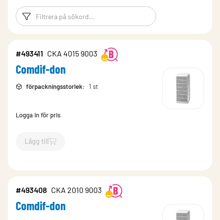
Filtreringsord
Filtrera produk
#493411
CKA 4015 9003
Comdif-don
förpackningsstorlek
:
1 st
Logga in för pris
Lägg till
`$
Lägg till
$
Comdif-don
-$
493411
`
#493408
CKA 2010 9003
Comdif-don