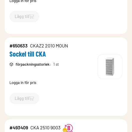
Logga in för pris
Lägg till
`$
Lägg till
$
Sockel till CKA
-$
650631
`
#650633
CKAZ2 2010 MOUN
Sockel till CKA
förpackningsstorlek
:
1 st
Logga in för pris
Lägg till
`$
Lägg till
$
Sockel till CKA
-$
650633
`
#493409
CKA 2510 9003