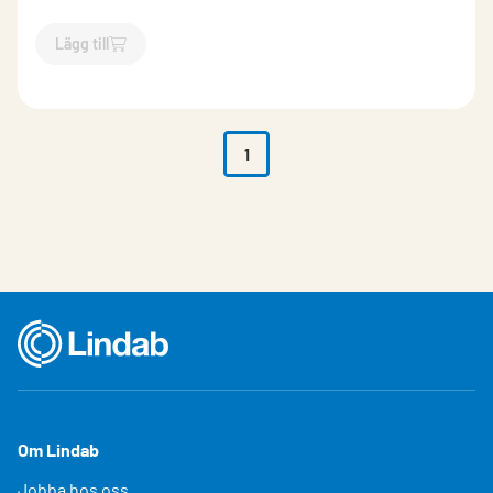
Lägg till
`$
Lägg till
$
Sockel till CKA
-$
493980
`
1
Om Lindab
Jobba hos oss