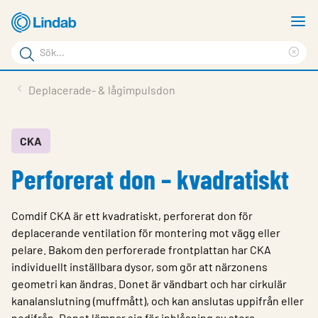
Hoppa
V
till
m
Sökord
huvudinnehållet
Ren
Sök
sök
Produkter
Deplacerade- & lågimpulsdon
på
Lösningar
sajten
Service & Support
CKA
Perforerat don – kvadratiskt
Hållbarhet
Om Lindab
Comdif CKA är ett kvadratiskt, perforerat don för
Kontakt
deplacerande ventilation för montering mot vägg eller
pelare. Bakom den perforerade frontplattan har CKA
Logga in
individuellt inställbara dysor, som gör att närzonens
geometri kan ändras. Donet är vändbart och har cirkulär
Choose languge
Sweden
kanalanslutning (muffmått), och kan anslutas uppifrån eller
nedifrån. Donet lämpar sig för inblåsning av stora