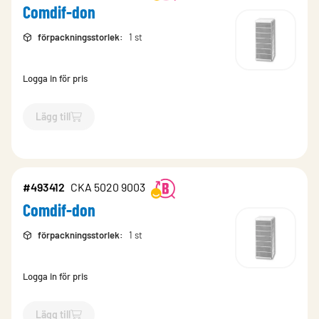
Comdif-don
förpackningsstorlek
:
1 st
Logga in för pris
Lägg till
`$
Lägg till
$
Comdif-don
-$
493409
`
#493412
CKA 5020 9003
Comdif-don
förpackningsstorlek
:
1 st
Logga in för pris
Lägg till