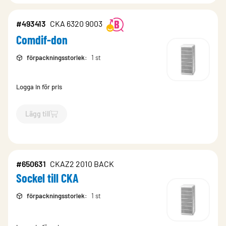
#493413
CKA 6320 9003
Comdif-don
förpackningsstorlek
:
1 st
Logga in för pris
Lägg till
`$
Lägg till
$
Comdif-don
-$
493413
`
#650631
CKAZ2 2010 BACK
Sockel till CKA
förpackningsstorlek
:
1 st