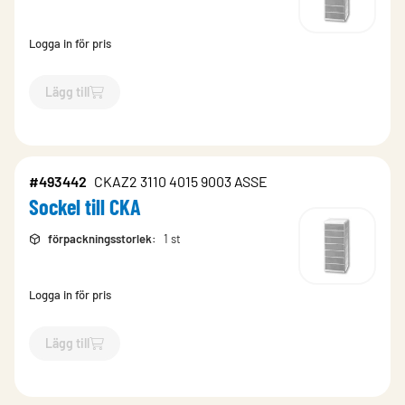
Logga in för pris
Lägg till
`$
Lägg till
$
Sockel till CKA
-$
493441
`
#493442
CKAZ2 3110 4015 9003 ASSE
Sockel till CKA
förpackningsstorlek
:
1 st
Logga in för pris
Lägg till
`$
Lägg till
$
Sockel till CKA
-$
493442
`