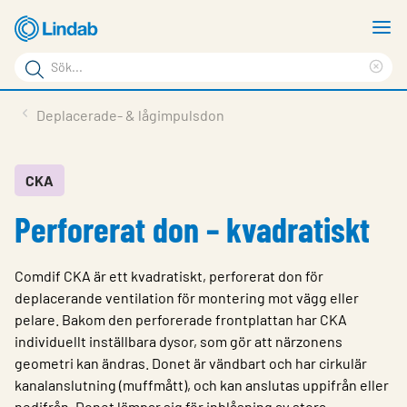
Hoppa
V
till
m
Sökord
huvudinnehållet
Ren
Sök
sök
Produkter
Deplacerade- & lågimpulsdon
på
Lösningar
sajten
Service & Support
CKA
Perforerat don – kvadratiskt
Hållbarhet
Om Lindab
Comdif CKA är ett kvadratiskt, perforerat don för
Kontakt
deplacerande ventilation för montering mot vägg eller
pelare. Bakom den perforerade frontplattan har CKA
Logga in
individuellt inställbara dysor, som gör att närzonens
geometri kan ändras. Donet är vändbart och har cirkulär
Choose languge
Sweden
kanalanslutning (muffmått), och kan anslutas uppifrån eller
nedifrån. Donet lämpar sig för inblåsning av stora