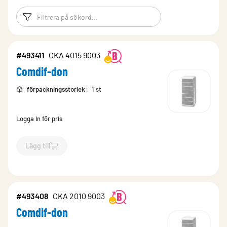
Filtreringsord
Filtrera produk
#493411
CKA 4015 9003
Comdif-don
förpackningsstorlek
:
1 st
Logga in för pris
Lägg till
`$
Lägg till
$
Comdif-don
-$
493411
`
#493408
CKA 2010 9003
Comdif-don