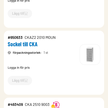
Logga in för pris
Lägg till
`$
Lägg till
$
Sockel till CKA
-$
650631
`
#650633
CKAZ2 2010 MOUN
Sockel till CKA
förpackningsstorlek
:
1 st
Logga in för pris
Lägg till
`$
Lägg till
$
Sockel till CKA
-$
650633
`
#493409
CKA 2510 9003