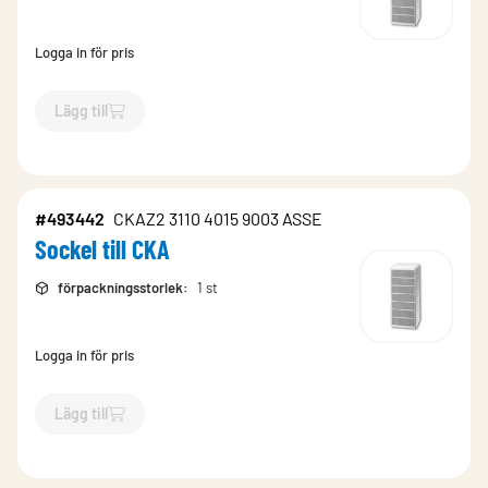
Logga in för pris
Lägg till
`$
Lägg till
$
Sockel till CKA
-$
493441
`
#493442
CKAZ2 3110 4015 9003 ASSE
Sockel till CKA
förpackningsstorlek
:
1 st
Logga in för pris
Lägg till
`$
Lägg till
$
Sockel till CKA
-$
493442
`