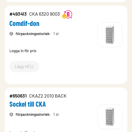
#493413
CKA 6320 9003
Comdif-don
förpackningsstorlek
:
1 st
Logga in för pris
Lägg till
`$
Lägg till
$
Comdif-don
-$
493413
`
#650631
CKAZ2 2010 BACK
Sockel till CKA
förpackningsstorlek
:
1 st