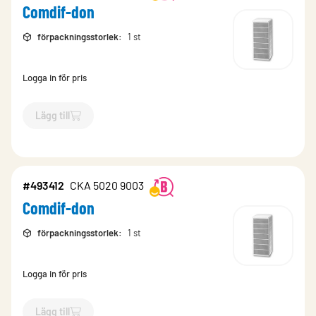
Comdif-don
förpackningsstorlek
:
1 st
Logga in för pris
Lägg till
`$
Lägg till
$
Comdif-don
-$
493409
`
#493412
CKA 5020 9003
Comdif-don
förpackningsstorlek
:
1 st
Logga in för pris
Lägg till