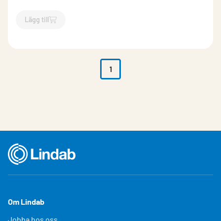
Lägg till
`$
Lägg till
$
Sockel till CKA
-$
493980
`
1
Om Lindab
Jobba hos oss