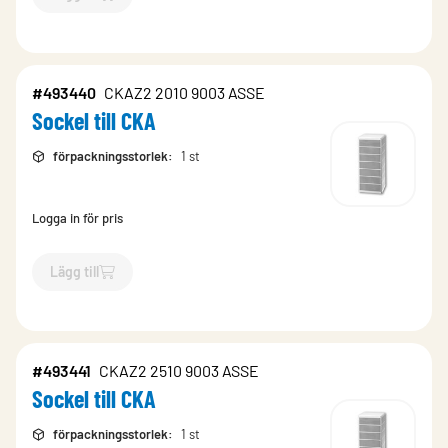
`$
Lägg till
$
Comdif-don
-$
493412
`
#493440
CKAZ2 2010 9003 ASSE
Sockel till CKA
förpackningsstorlek
:
1 st
Logga in för pris
Lägg till
`$
Lägg till
$
Sockel till CKA
-$
493440
`
#493441
CKAZ2 2510 9003 ASSE
Sockel till CKA
förpackningsstorlek
:
1 st