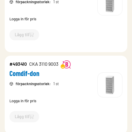
förpackningsstorlek
:
1 st
Logga in för pris
Lägg till
`$
Lägg till
$
Comdif-don
-$
493408
`
#493410
CKA 3110 9003
Comdif-don
förpackningsstorlek
:
1 st
Logga in för pris
Lägg till
`$
Lägg till
$
Comdif-don
-$
493410
`