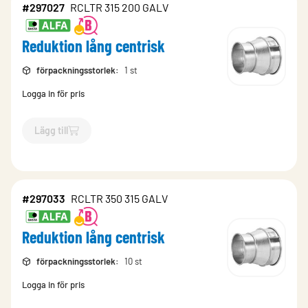
#297027
RCLTR 315 200 GALV
Reduktion lång centrisk
förpackningsstorlek
:
1 st
Logga in för pris
Lägg till
`$
Lägg till
$
Reduktion lång centrisk
-$
297027
`
#297033
RCLTR 350 315 GALV
Reduktion lång centrisk
förpackningsstorlek
:
10 st
Logga in för pris