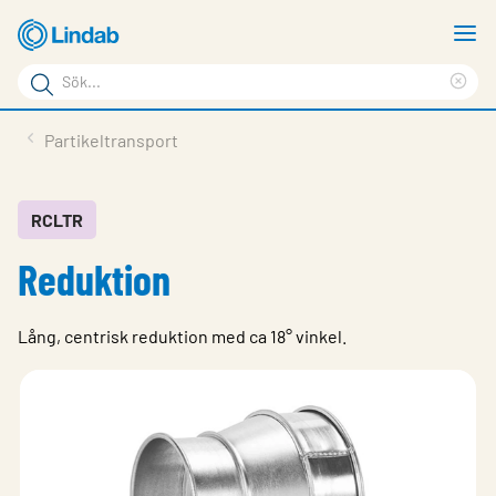
Hoppa
V
till
m
Sökord
huvudinnehållet
Ren
Sök
sök
Produkter
Partikeltransport
på
Lösningar
sajten
Service & Support
RCLTR
Reduktion
Hållbarhet
Om Lindab
Lång, centrisk reduktion med ca 18° vinkel.
Kontakt
Logga in
Choose languge
Sweden