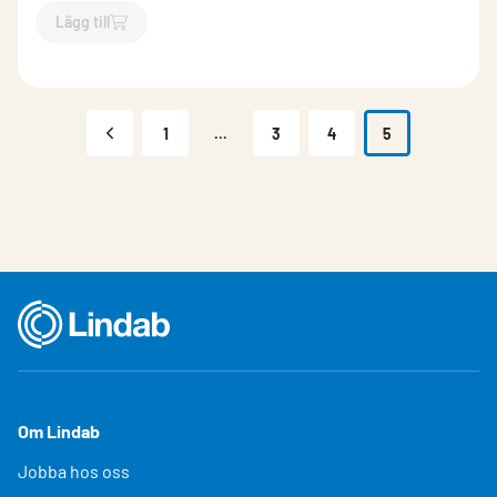
Lägg till
`$
Lägg till
$
Reduktion lång centrisk
-$
297033
`
1
...
3
4
5
Om Lindab
Jobba hos oss