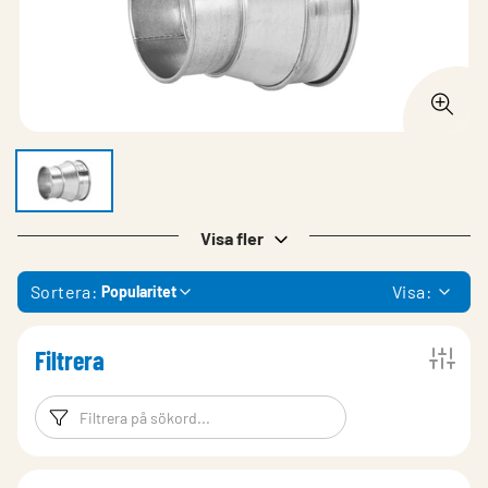
Visa fler
Sortera:
Visa:
Popularitet
Filtrera
Filtreringsord
Filtrera produk