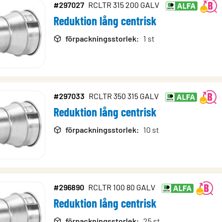
#297027
RCLTR 315 200 GALV
Reduktion lång centrisk
förpackningsstorlek
:
1 st
#297033
RCLTR 350 315 GALV
Reduktion lång centrisk
förpackningsstorlek
:
10 st
#296890
RCLTR 100 80 GALV
Reduktion lång centrisk
förpackningsstorlek
:
25 st