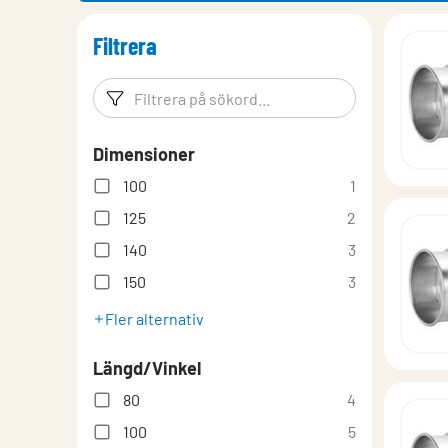
Filtrera
Filtreringsord
Filtrera p
Dimensioner
100
1
125
2
140
3
150
3
Fler alternativ
Längd/Vinkel
80
4
100
5