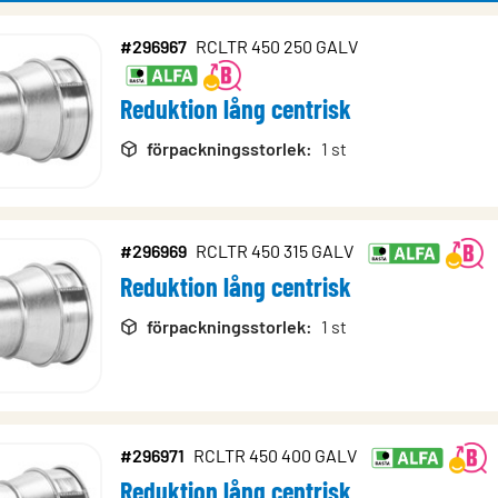
#296967
RCLTR 450 250 GALV
rodukter
Reduktion lång centrisk
förpackningsstorlek
:
1 st
#296969
RCLTR 450 315 GALV
Reduktion lång centrisk
förpackningsstorlek
:
1 st
#296971
RCLTR 450 400 GALV
Reduktion lång centrisk