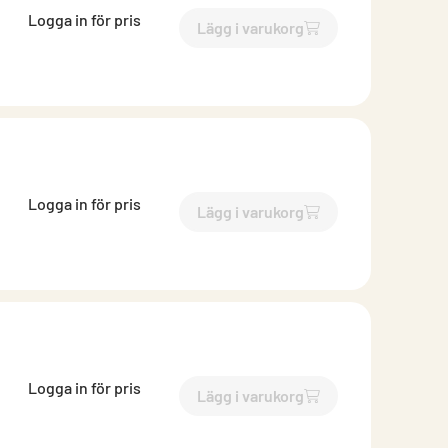
Logga in för pris
Lägg i varukorg
`$
Lägg till
$
Reduktion lång 
Logga in för pris
Lägg i varukorg
`$
Lägg till
$
Reduktion lång 
Logga in för pris
Lägg i varukorg
`$
Lägg till
$
Reduktion lång 