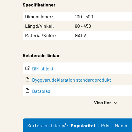
Specifikationer
Egenskap
Värde
Dimensioner
100 - 500
Längd/Vinkel
80 - 450
Material/Kulör
GALV
Relaterade länkar
BIM objekt
Byggvarudeklaration standardprodukt
Datablad
lindQST – Produktdokumentation
Visa fler
Montering
Sortera artiklar på:
Popularitet
Pris
Namn