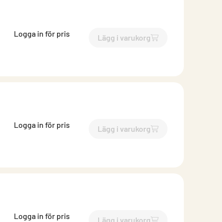
Logga in för pris
Lägg i varukorg
`$
Lägg till
$
Reduktion lång 
Logga in för pris
Lägg i varukorg
`$
Lägg till
$
Reduktion lång 
Logga in för pris
Lägg i varukorg