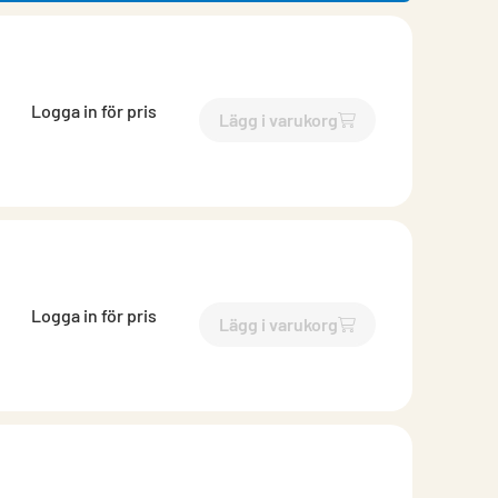
Logga in för pris
Lägg i varukorg
`$
Lägg till
$
Reduktion lång 
Logga in för pris
Lägg i varukorg
`$
Lägg till
$
Reduktion lång 