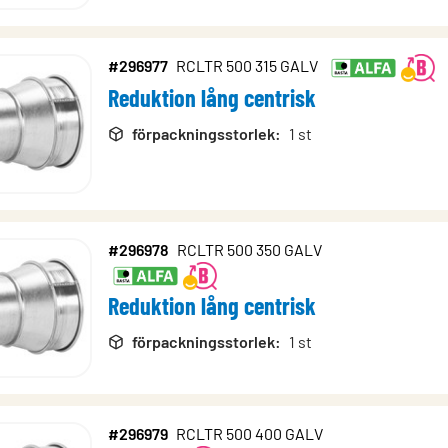
#296977
RCLTR 500 315 GALV
Reduktion lång centrisk
förpackningsstorlek
:
1 st
#296978
RCLTR 500 350 GALV
Reduktion lång centrisk
förpackningsstorlek
:
1 st
#296979
RCLTR 500 400 GALV