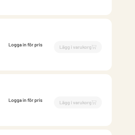
Logga in för pris
Lägg i varukorg
`$
Lägg till
$
Reduktion lång 
Logga in för pris
Lägg i varukorg
`$
Lägg till
$
Reduktion lång 