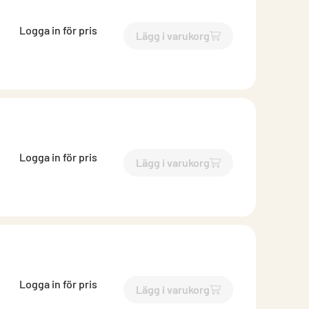
Logga in för pris
Lägg i varukorg
`$
Lägg till
$
Reduktion lång 
Logga in för pris
Lägg i varukorg
`$
Lägg till
$
Reduktion lång 
Logga in för pris
Lägg i varukorg
`$
Lägg till
$
Reduktion lång 