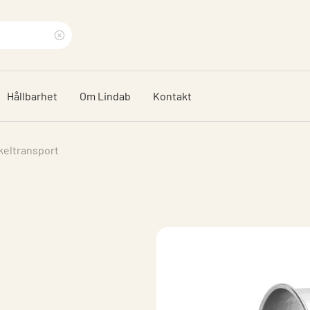
Rensa
sökfras
Hållbarhet
Om Lindab
Kontakt
keltransport