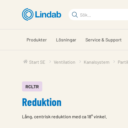
Hoppa
till
Sökord
huvudinnehållet
Sök
på
sajten
Produkter
Lösningar
Service & Support
Start SE
Ventilation
Kanalsystem
Parti
RCLTR
Reduktion
Lång, centrisk reduktion med ca 18° vinkel.