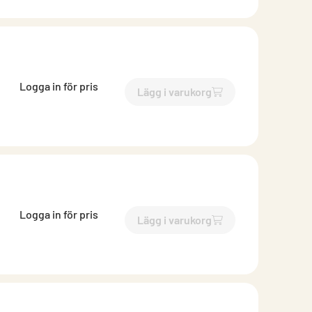
Logga in för pris
Lägg i varukorg
`$
Lägg till
$
Reduktion lång 
Logga in för pris
Lägg i varukorg
`$
Lägg till
$
Reduktion lång 