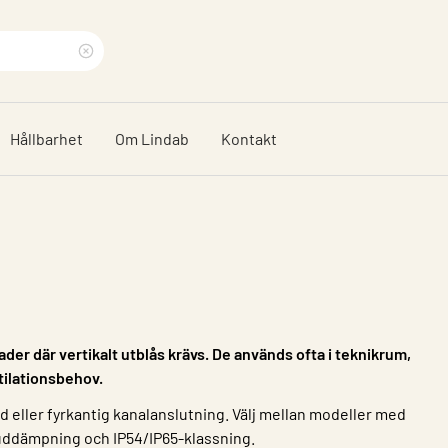
Rensa
sökfras
Hållbarhet
Om Lindab
Kontakt
ader där vertikalt utblås krävs. De används ofta i teknikrum,
tilationsbehov.
 eller fyrkantig kanalanslutning. Välj mellan modeller med
juddämpning och IP54/IP65-klassning.