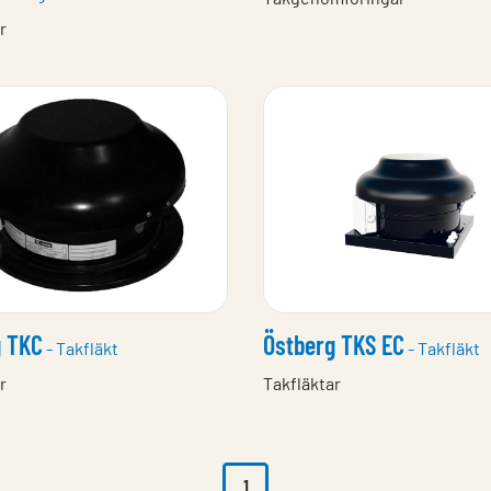
r
g TKC
Östberg TKS EC
- Takfläkt
- Takfläkt
r
Takfläktar
1