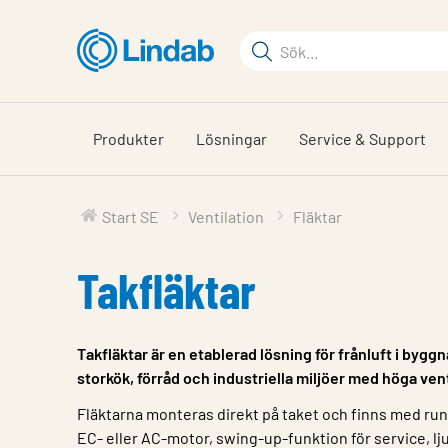
Hoppa
till
Sökord
huvudinnehållet
Sök
på
sajten
Produkter
Lösningar
Service & Support
Start SE
Ventilation
Fläktar
Takfläktar
Takfläktar är en etablerad lösning för frånluft i byggn
storkök, förråd och industriella miljöer med höga ven
Fläktarna monteras direkt på taket och finns med rund
EC- eller AC-motor, swing-up-funktion för service, l