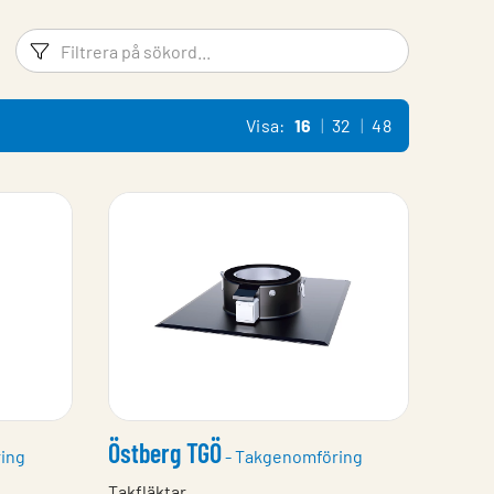
Filtreringsord
Filtrera 
Visa:
16
32
48
Östberg TGÖ
ing
- Takgenomföring
Takfläktar