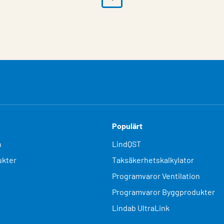
Populärt
n
LindQST
kter
Taksäkerhetskalkylator
Programvaror Ventilation
Programvaror Byggprodukter
Lindab UltraLink