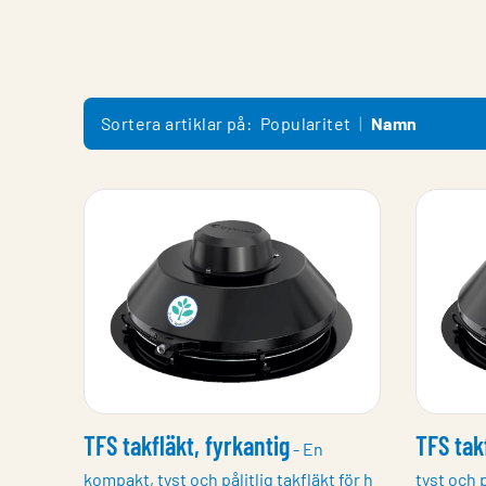
Sortera artiklar på:
Popularitet
Namn
TFS takfläkt, fyrkantig
TFS tak
- En
kompakt, tyst och pålitlig takfläkt för h
tyst och p