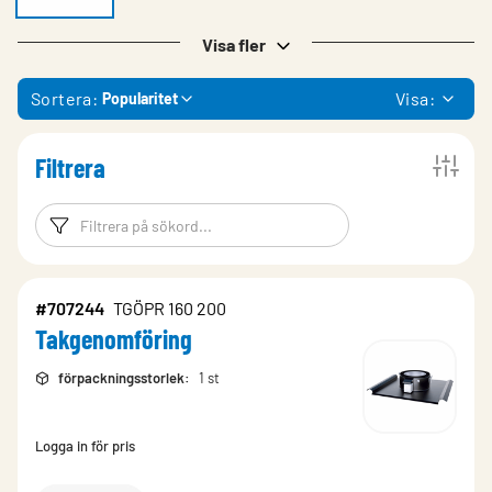
Visa fler
Sortera:
Visa:
Popularitet
Filtrera
Filtreringsord
Filtrera produk
#707244
TGÖPR 160 200
Takgenomföring
förpackningsstorlek
:
1 st
Logga in för pris