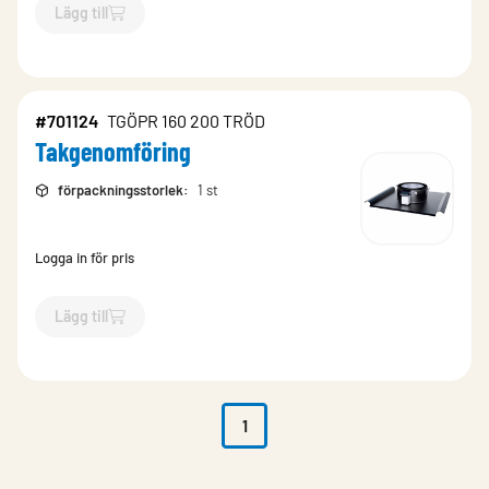
Lägg till
`$
Lägg till
$
Takgenomföring
-$
707244
`
#701124
TGÖPR 160 200 TRÖD
Takgenomföring
förpackningsstorlek
:
1 st
Logga in för pris
Lägg till
`$
Lägg till
$
Takgenomföring
-$
701124
`
1