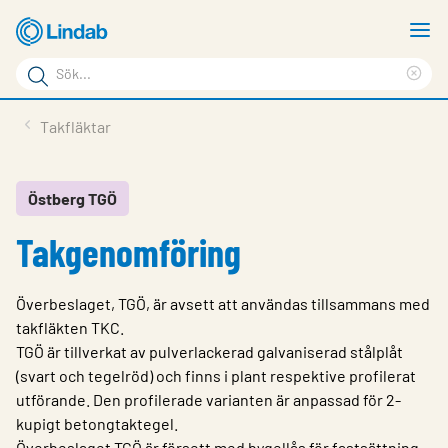
Hoppa
V
till
m
Sökord
huvudinnehållet
Ren
Sök
sök
Produkter
Takfläktar
på
Lösningar
sajten
Service & Support
Östberg TGÖ
Takgenomföring
Hållbarhet
Om Lindab
Överbeslaget, TGÖ, är avsett att användas tillsammans med
Kontakt
takfläkten TKC.
TGÖ är tillverkat av pulverlackerad galvaniserad stålplåt
Logga in
(svart och tegelröd) och finns i plant respektive profilerat
utförande. Den profilerade varianten är anpassad för 2-
Choose languge
Sweden
kupigt betongtaktegel.
Överbeslaget TGÖ är försett med bygellås för fastsättning