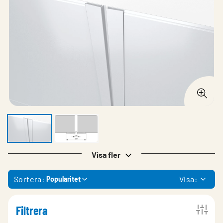
Visa fler
Sortera:
Visa:
Popularitet
Filtrera