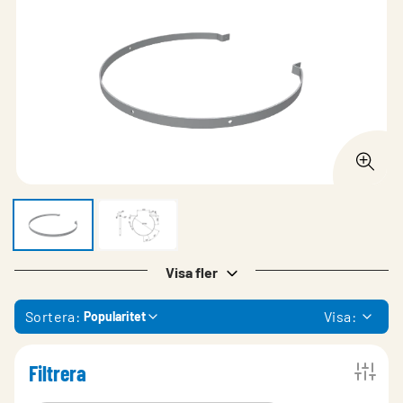
Visa fler
Sortera:
Visa:
Popularitet
Filtrera