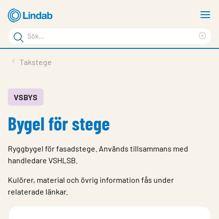
Hoppa
V
till
m
Sökord
huvudinnehållet
Ren
Sök
sök
Produkter
Takstege
på
Lösningar
sajten
Service & Support
VSBYS
Bygel för stege
Hållbarhet
Om Lindab
Ryggbygel för fasadstege. Används tillsammans med
Kontakt
handledare VSHLSB.
Logga in
Kulörer, material och övrig information fås under
relaterade länkar.
Choose languge
Sweden