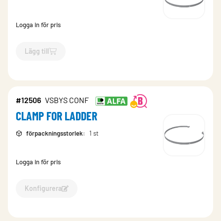
Logga in för pris
Lägg till
`$
Lägg till
$
Bygel för stege inkl. Bults40
-$
12509
`
#12506
VSBYS CONF
CLAMP FOR LADDER
förpackningsstorlek
:
1 st
Logga in för pris
Konfigurera
Konfigurera CLAMP FOR LADDER-12506