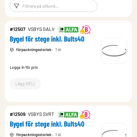
Filtreringsord
Filtrera produk
#12507
VSBYS GALV
Bygel för stege inkl. Bults40
förpackningsstorlek
:
1 st
Logga in för pris
Lägg till
`$
Lägg till
$
Bygel för stege inkl. Bults40
-$
12507
`
#12509
VSBYS SVRT
Bygel för stege inkl. Bults40
förpackningsstorlek
:
1 st