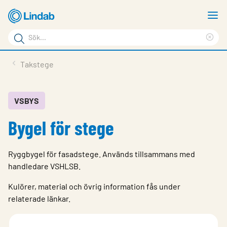
Hoppa
V
till
m
Sökord
huvudinnehållet
Ren
Sök
sök
Produkter
Takstege
på
Lösningar
sajten
Service & Support
VSBYS
Bygel för stege
Hållbarhet
Om Lindab
Ryggbygel för fasadstege. Används tillsammans med
Kontakt
handledare VSHLSB.
Logga in
Kulörer, material och övrig information fås under
relaterade länkar.
Choose languge
Sweden