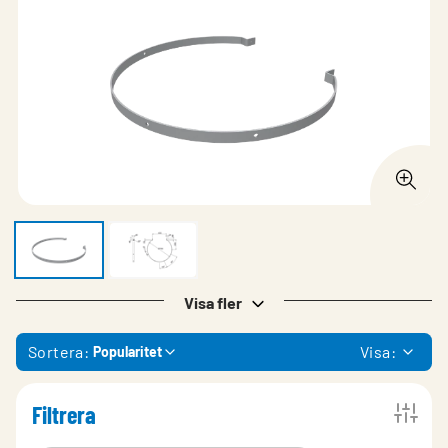
Visa fler
Sortera:
Visa:
Popularitet
Filtrera