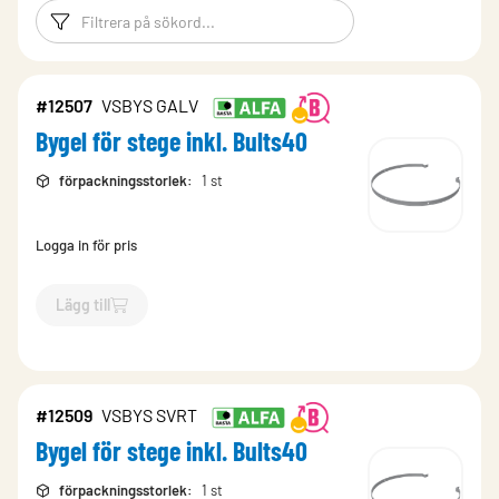
Filtreringsord
Filtrera produk
#12507
VSBYS GALV
Bygel för stege inkl. Bults40
förpackningsstorlek
:
1 st
Logga in för pris
Lägg till
`$
Lägg till
$
Bygel för stege inkl. Bults40
-$
12507
`
#12509
VSBYS SVRT
Bygel för stege inkl. Bults40
förpackningsstorlek
:
1 st