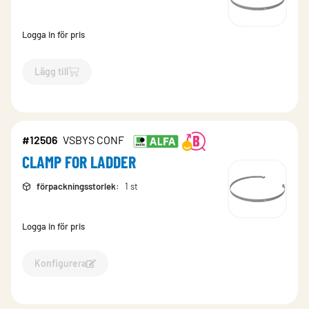
Logga in för pris
Lägg till
`$
Lägg till
$
Bygel för stege inkl. Bults40
-$
12509
`
#12506
VSBYS CONF
CLAMP FOR LADDER
förpackningsstorlek
:
1 st
Logga in för pris
Konfigurera
Konfigurera CLAMP FOR LADDER-12506