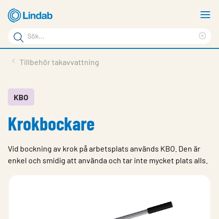
Hoppa
V
till
m
Sökord
huvudinnehållet
Ren
Sök
sök
Produkter
Tillbehör takavvattning
på
Lösningar
sajten
Service & Support
KBO
Krokbockare
Hållbarhet
Om Lindab
Vid bockning av krok på arbetsplats används KBO. Den är
Kontakt
enkel och smidig att använda och tar inte mycket plats alls.
Logga in
Choose languge
Sweden