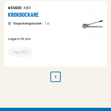
#34500
KBO
KROKBOCKARE
förpackningsstorlek
:
1 st
Logga in för pris
Lägg till
`$
Lägg till
$
KROKBOCKARE
-$
34500
`
1