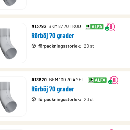
#13793
BKM 87 70 TROD
Rörböj 70 grader
förpackningsstorlek
:
20 st
#13820
BKM 100 70 AMET
Rörböj 70 grader
förpackningsstorlek
:
20 st