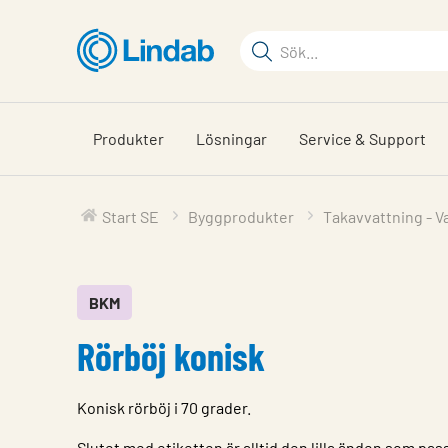
Hoppa
till
Sökord
huvudinnehållet
Sök
på
sajten
Produkter
Lösningar
Service & Support
Start SE
Byggprodukter
Takavvattning - V
BKM
Rörböj konisk
Konisk rörböj i 70 grader.
Slutet med etiketten är alltid den lilla änden som pass