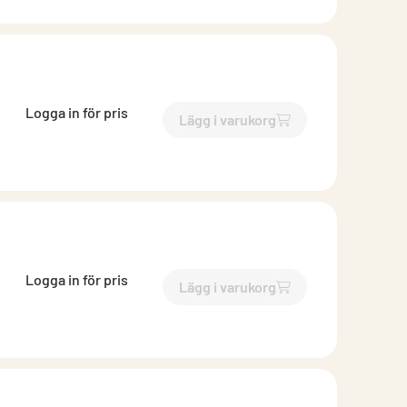
Logga in för pris
Lägg i varukorg
`$
Lägg till
$
Rörböj 70 grade
Logga in för pris
Lägg i varukorg
`$
Lägg till
$
Rörböj 70 grade