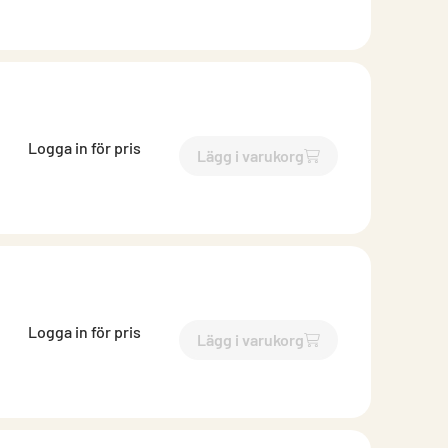
Logga in för pris
Lägg i varukorg
`$
Lägg till
$
Rörböj 70 grade
Logga in för pris
Lägg i varukorg
`$
Lägg till
$
Rörböj 70 grade