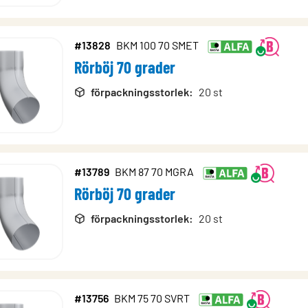
#13828
BKM 100 70 SMET
Rörböj 70 grader
förpackningsstorlek
:
20 st
#13789
BKM 87 70 MGRA
Rörböj 70 grader
förpackningsstorlek
:
20 st
#13756
BKM 75 70 SVRT