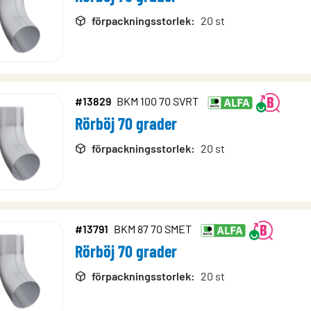
förpackningsstorlek
:
20 st
#13829
BKM 100 70 SVRT
Rörböj 70 grader
förpackningsstorlek
:
20 st
#13791
BKM 87 70 SMET
Rörböj 70 grader
förpackningsstorlek
:
20 st