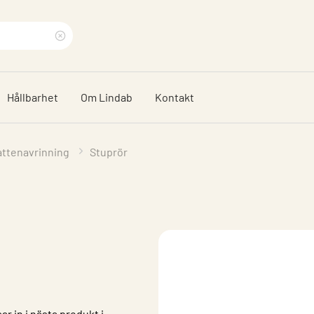
Rensa
sökfras
Hållbarhet
Om Lindab
Kontakt
attenavrinning
Stuprör
ar in i nästa produkt i