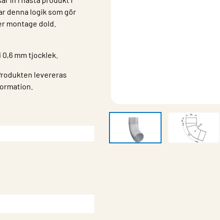
ar denna logik som gör
ter montage dold.
i 0,6 mm tjocklek.
 Produkten levereras
formation.