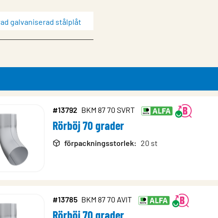
ad galvaniserad stålplåt
magnesiumbelagd stålplåt
#13792
BKM 87 70 SVRT
x)
Rörböj 70 grader
lsx)
rodukter
förpackningsstorlek
:
20 st
#13785
BKM 87 70 AVIT
Rörböj 70 grader