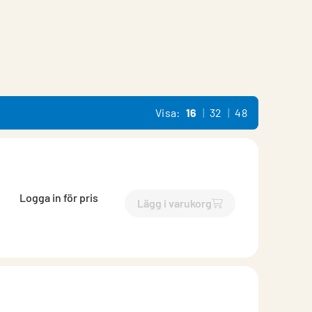
Visa:
16
32
48
Logga in för pris
Lägg i varukorg
`$
Lägg till
$
Rörböj 70 grade