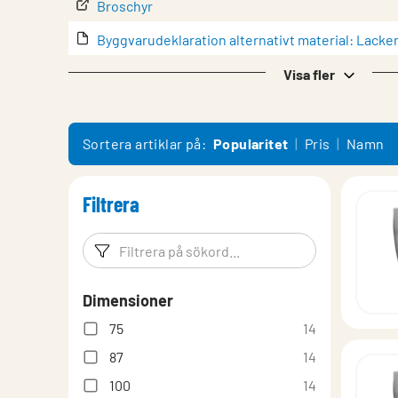
Broschyr
Byggvarudeklaration alternativt material: Lacker
Byggvarudeklaration alternativt material: Zink
Visa fler
Byggvarudeklaration standardprodukt
Drift & underhåll
Sortera artiklar på:
Popularitet
Pris
Namn
EPD (Miljövarudeklaration)
Filtrera
EPD values for Colour coated steel (file type: .xls
EPD values for Magistic coated steel (file type: .x
Filtreringsord
Filtrera p
EPD, material Magestic
Dimensioner
Garanti
75
14
Kulörer & material
87
14
Monteringsanvisning System
100
14