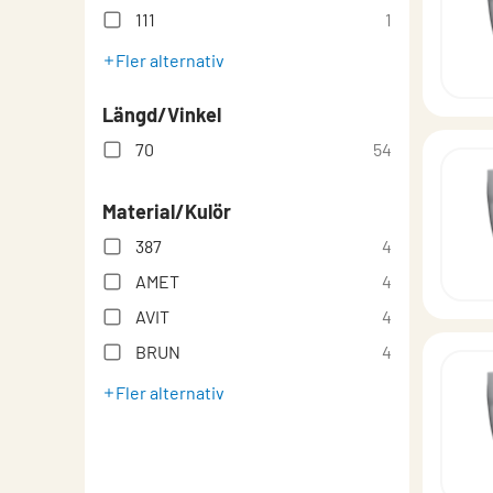
Teknisk information
111
1
Typgodkännande
Fler alternativ
Längd/Vinkel
70
54
Material/Kulör
387
4
AMET
4
AVIT
4
BRUN
4
Fler alternativ