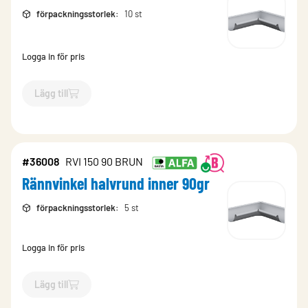
förpackningsstorlek
:
10 st
Logga in för pris
Lägg till
`$
Lägg till
$
Rännvinkel inner zink Blue-grey
-$
764531
`
#36008
RVI 150 90 BRUN
Rännvinkel halvrund inner 90gr
förpackningsstorlek
:
5 st
Logga in för pris
Lägg till
`$
Lägg till
$
Rännvinkel halvrund inner 90gr
-$
36008
`