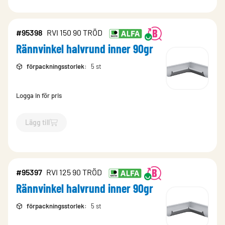
#95398
RVI 150 90 TRÖD
Rännvinkel halvrund inner 90gr
förpackningsstorlek
:
5 st
Logga in för pris
Lägg till
`$
Lägg till
$
Rännvinkel halvrund inner 90gr
-$
95398
`
#95397
RVI 125 90 TRÖD
Rännvinkel halvrund inner 90gr
förpackningsstorlek
:
5 st