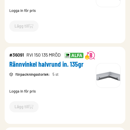
Logga in för pris
Lägg till
`$
Lägg till
$
Rännvinkel halvrund in. 135gr
-$
93698
`
#36091
RVI 150 135 MRÖD
Rännvinkel halvrund in. 135gr
förpackningsstorlek
:
5 st
Logga in för pris
Lägg till
`$
Lägg till
$
Rännvinkel halvrund in. 135gr
-$
36091
`