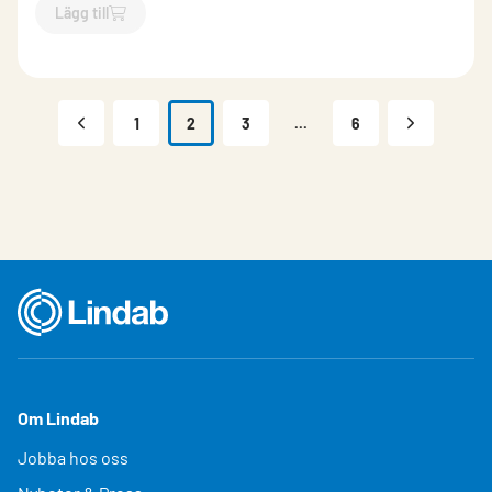
Lägg till
`$
Lägg till
$
Rännvinkel inner zink Classic
-$
764530
`
1
2
3
...
6
Om Lindab
Jobba hos oss