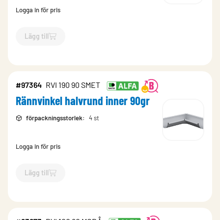
Logga in för pris
Lägg till
`$
Lägg till
$
Rännvinkel halvrund inner 90gr
-$
95397
`
#97364
RVI 190 90 SMET
Rännvinkel halvrund inner 90gr
förpackningsstorlek
:
4 st
Logga in för pris
Lägg till
`$
Lägg till
$
Rännvinkel halvrund inner 90gr
-$
97364
`