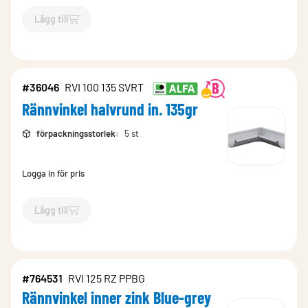
Lägg till
`$
Lägg till
$
Rännvinkel halvrund inner 90gr
-$
97355
`
#36046
RVI 100 135 SVRT
Rännvinkel halvrund in. 135gr
förpackningsstorlek
:
5 st
Logga in för pris
Lägg till
`$
Lägg till
$
Rännvinkel halvrund in. 135gr
-$
36046
`
#764531
RVI 125 RZ PPBG
Rännvinkel inner zink Blue-grey