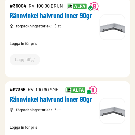
#36004
RVI 100 90 BRUN
Rännvinkel halvrund inner 90gr
förpackningsstorlek
:
5 st
Logga in för pris
Lägg till
`$
Lägg till
$
Rännvinkel halvrund inner 90gr
-$
36004
`
#97355
RVI 100 90 SMET
Rännvinkel halvrund inner 90gr
förpackningsstorlek
:
5 st
Logga in för pris