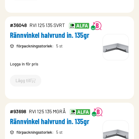
#36048
RVI 125 135 SVRT
Rännvinkel halvrund in. 135gr
förpackningsstorlek
:
5 st
Logga in för pris
Lägg till
`$
Lägg till
$
Rännvinkel halvrund in. 135gr
-$
36048
`
#93698
RVI 125 135 MGRÅ
Rännvinkel halvrund in. 135gr
förpackningsstorlek
:
5 st