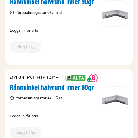
Rännvinkel halvrund inner 90gr
förpackningsstorlek
:
5 st
Logga in för pris
Lägg till
`$
Lägg till
$
Rännvinkel halvrund inner 90gr
-$
11154
`
#2033
RVI 150 90 AMET
Rännvinkel halvrund inner 90gr
förpackningsstorlek
:
5 st
Logga in för pris
Lägg till
`$
Lägg till
$
Rännvinkel halvrund inner 90gr
-$
2033
`