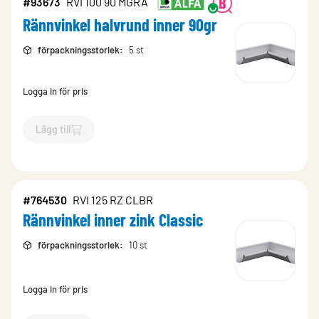
#93673
RVI 100 90 MGRÅ
Rännvinkel halvrund inner 90gr
förpackningsstorlek
:
5 st
Logga in för pris
Lägg till
`$
Lägg till
$
Rännvinkel halvrund inner 90gr
-$
93673
`
#764530
RVI 125 RZ CLBR
Rännvinkel inner zink Classic
förpackningsstorlek
:
10 st
Logga in för pris