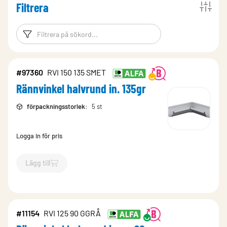
Filtrera
Filtreringsord
Filtrera produk
#97360
RVI 150 135 SMET
Rännvinkel halvrund in. 135gr
förpackningsstorlek
:
5 st
Logga in för pris
Lägg till
`$
Lägg till
$
Rännvinkel halvrund in. 135gr
-$
97360
`
#11154
RVI 125 90 GGRÅ