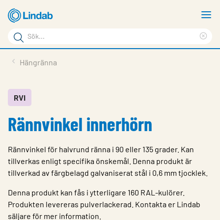
Hoppa
V
till
m
Sökord
huvudinnehållet
Ren
Sök
sök
Produkter
Hängränna
på
Lösningar
sajten
Service & Support
RVI
Rännvinkel innerhörn
Hållbarhet
Om Lindab
Rännvinkel för halvrund ränna i 90 eller 135 grader. Kan
Kontakt
tillverkas enligt specifika önskemål. Denna produkt är
tillverkad av färgbelagd galvaniserat stål i 0,6 mm tjocklek.
Logga in
Denna produkt kan fås i ytterligare 160 RAL-kulörer.
Choose languge
Produkten levereras pulverlackerad. Kontakta er Lindab
Sweden
säljare för mer information.