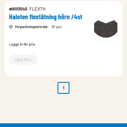
#800540
FLEXTH
Haloten flextätning hörn /4st
förpackningsstorlek
:
36 pac
Logga in för pris
Lägg till
`$
Lägg till
$
Haloten flextätning hörn /4st
-$
800540
`
1