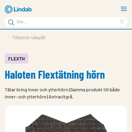
Hoppa
V
till
m
Sökord
huvudinnehållet
Ren
Sök
sök
Produkter
Tillbehör takplåt
på
Lösningar
sajten
Service & Support
FLEXTH
Haloten Flextätning hörn
Hållbarhet
Om Lindab
Tätar kring inner och ytterhörn (Samma produkt till både
Kontakt
inner- och ytterhörn) Antracitgrå.
Logga in
Choose languge
Sweden