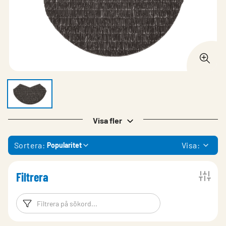
Visa fler
Sortera:
Visa:
Popularitet
Filtrera
Filtreringsord
Filtrera produk