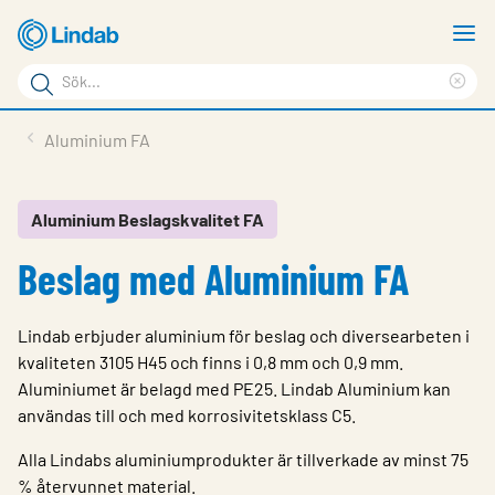
Hoppa
V
till
m
Sökord
huvudinnehållet
Ren
Sök
sök
Produkter
Aluminium FA
på
Lösningar
sajten
Service & Support
Aluminium Beslagskvalitet FA
Beslag med Aluminium FA
Hållbarhet
Om Lindab
Lindab erbjuder aluminium för beslag och diversearbeten i
Kontakt
kvaliteten 3105 H45 och finns i 0,8 mm och 0,9 mm.
Aluminiumet är belagd med PE25. Lindab Aluminium kan
Logga in
användas till och med korrosivitetsklass C5.
Choose languge
Alla Lindabs aluminiumprodukter är tillverkade av minst 75
Sweden
% återvunnet material.