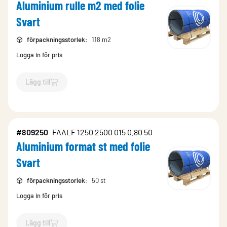
Aluminium rulle m2 med folie
Svart
förpackningsstorlek
:
118 m2
Logga in för pris
Lägg till
`$
Lägg till
$
Aluminium rulle m2 med folie Svart
-$
809240
`
#809250
FAALF 1250 2500 015 0.80 50
Aluminium format st med folie
Svart
förpackningsstorlek
:
50 st
Logga in för pris
Lägg till