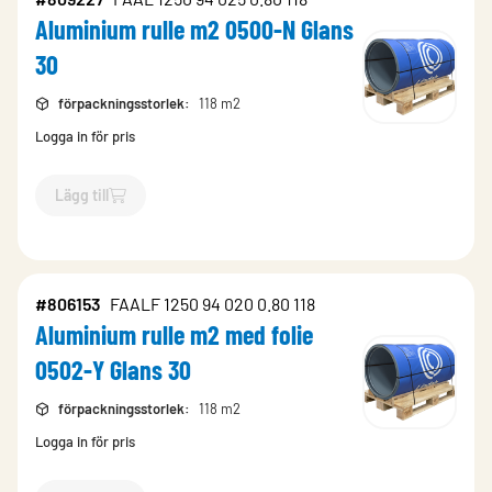
Aluminium rulle m2 0500-N Glans
30
förpackningsstorlek
:
118 m2
Logga in för pris
Lägg till
`$
Lägg till
$
Aluminium rulle m2 0500-N Glans 30
-$
809227
`
#806153
FAALF 1250 94 020 0.80 118
Aluminium rulle m2 med folie
0502-Y Glans 30
förpackningsstorlek
:
118 m2
Logga in för pris