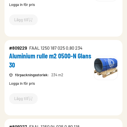
Logga in för pris
Lägg till
`$
Lägg till
$
Aluminium format st 0500-N Glans 30
-$
809231
`
#809229
FAAL 1250 187 025 0.80 234
Aluminium rulle m2 0500-N Glans
30
förpackningsstorlek
:
234 m2
Logga in för pris
Lägg till
`$
Lägg till
$
Aluminium rulle m2 0500-N Glans 30
-$
809229
`
#809227
FAAL 1250 94 025 0.80 118