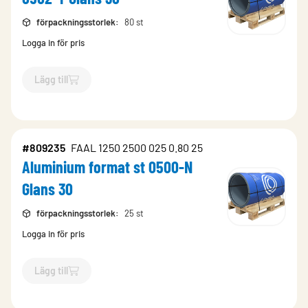
förpackningsstorlek
:
80 st
Logga in för pris
Lägg till
`$
Lägg till
$
Aluminium format st med folie 0502-Y Glans 30
#809235
FAAL 1250 2500 025 0.80 25
Aluminium format st 0500-N
Glans 30
förpackningsstorlek
:
25 st
Logga in för pris
Lägg till
`$
Lägg till
$
Aluminium format st 0500-N Glans 30
-$
809235
`