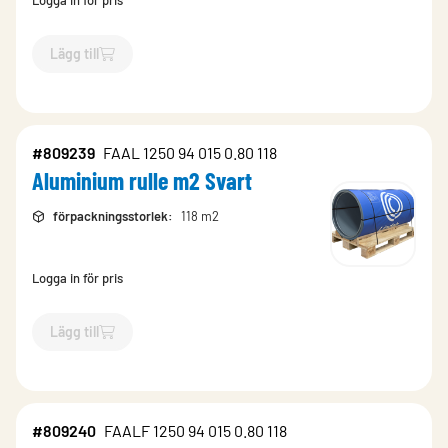
Logga in för pris
Lägg till
`$
Lägg till
$
Aluminium format st 0500-N Glans 30
-$
809236
`
#809239
FAAL 1250 94 015 0.80 118
Aluminium rulle m2 Svart
förpackningsstorlek
:
118 m2
Logga in för pris
Lägg till
`$
Lägg till
$
Aluminium rulle m2 Svart
-$
809239
`
#809240
FAALF 1250 94 015 0.80 118