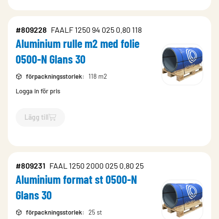
#809228
FAALF 1250 94 025 0.80 118
Aluminium rulle m2 med folie
0500-N Glans 30
förpackningsstorlek
:
118 m2
Logga in för pris
Lägg till
`$
Lägg till
$
Aluminium rulle m2 med folie 0500-N Glans 30
-
#809231
FAAL 1250 2000 025 0.80 25
Aluminium format st 0500-N
Glans 30
förpackningsstorlek
:
25 st