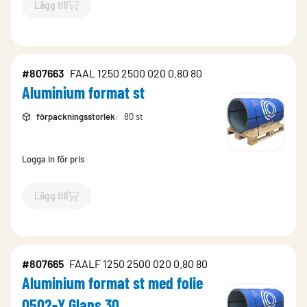
Lägg till
`$
Lägg till
$
Aluminium rulle m2 med folie 0502-Y Glans 30
-
#807663
FAAL 1250 2500 020 0.80 80
Aluminium format st
förpackningsstorlek
:
80 st
Logga in för pris
Lägg till
`$
Lägg till
$
Aluminium format st
-$
807663
`
#807665
FAALF 1250 2500 020 0.80 80
Aluminium format st med folie
0502-Y Glans 30