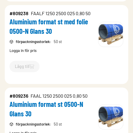
#809238
FAALF 1250 2500 025 0.80 50
Aluminium format st med folie
0500-N Glans 30
förpackningsstorlek
:
50 st
Logga in för pris
Lägg till
`$
Lägg till
$
Aluminium format st med folie 0500-N Glans 30
#809236
FAAL 1250 2500 025 0.80 50
Aluminium format st 0500-N
Glans 30
förpackningsstorlek
:
50 st