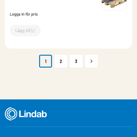
Logga in för pris
Lägg till
`$
Lägg till
$
Aluminium format st Svart
-$
809244
`
1
2
3