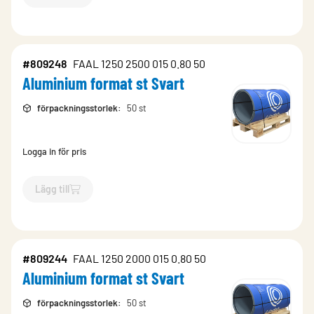
`$
Lägg till
$
Aluminium format st med folie Svart
-$
809250
`
#809248
FAAL 1250 2500 015 0.80 50
Aluminium format st Svart
förpackningsstorlek
:
50 st
Logga in för pris
Lägg till
`$
Lägg till
$
Aluminium format st Svart
-$
809248
`
#809244
FAAL 1250 2000 015 0.80 50
Aluminium format st Svart
förpackningsstorlek
:
50 st