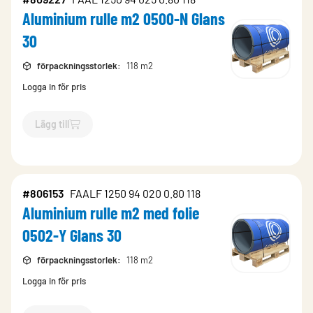
Aluminium rulle m2 0500-N Glans
30
förpackningsstorlek
:
118 m2
Logga in för pris
Lägg till
`$
Lägg till
$
Aluminium rulle m2 0500-N Glans 30
-$
809227
`
#806153
FAALF 1250 94 020 0.80 118
Aluminium rulle m2 med folie
0502-Y Glans 30
förpackningsstorlek
:
118 m2
Logga in för pris