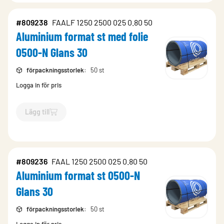
#809238
FAALF 1250 2500 025 0.80 50
Aluminium format st med folie
0500-N Glans 30
förpackningsstorlek
:
50 st
Logga in för pris
Lägg till
`$
Lägg till
$
Aluminium format st med folie 0500-N Glans 30
#809236
FAAL 1250 2500 025 0.80 50
Aluminium format st 0500-N
Glans 30
förpackningsstorlek
:
50 st