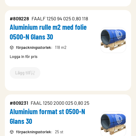
#809228
FAALF 1250 94 025 0.80 118
Aluminium rulle m2 med folie
0500-N Glans 30
förpackningsstorlek
:
118 m2
Logga in för pris
Lägg till
`$
Lägg till
$
Aluminium rulle m2 med folie 0500-N Glans 30
-
#809231
FAAL 1250 2000 025 0.80 25
Aluminium format st 0500-N
Glans 30
förpackningsstorlek
:
25 st