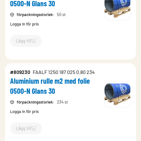
0500-N Glans 30
förpackningsstorlek
:
50 st
Logga in för pris
Lägg till
`$
Lägg till
$
Aluminium format st med folie 0500-N Glans 30
#809230
FAALF 1250 187 025 0.80 234
Aluminium rulle m2 med folie
0500-N Glans 30
förpackningsstorlek
:
234 st
Logga in för pris
Lägg till
`$
Lägg till
$
Aluminium rulle m2 med folie 0500-N Glans 30
-