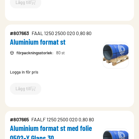
Lägg till
`$
Lägg till
$
Aluminium rulle m2 med folie 0502-Y Glans 30
-
#807663
FAAL 1250 2500 020 0.80 80
Aluminium format st
förpackningsstorlek
:
80 st
Logga in för pris
Lägg till
`$
Lägg till
$
Aluminium format st
-$
807663
`
#807665
FAALF 1250 2500 020 0.80 80
Aluminium format st med folie
0502-Y Glans 30