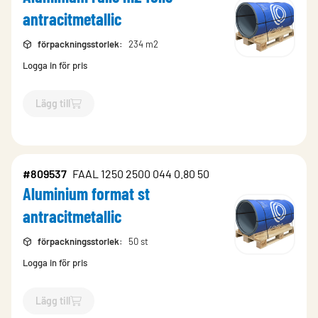
antracitmetallic
förpackningsstorlek
:
234 m2
Logga in för pris
Lägg till
`$
Lägg till
$
Aluminium rulle m2 folie antracitmetallic
-$
8095
#809537
FAAL 1250 2500 044 0.80 50
Aluminium format st
antracitmetallic
förpackningsstorlek
:
50 st
Logga in för pris
Lägg till
`$
Lägg till
$
Aluminium format st antracitmetallic
-$
809537
`