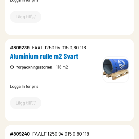
Logga in för pris
Lägg till
`$
Lägg till
$
Aluminium format st 0500-N Glans 30
-$
809236
`
#809239
FAAL 1250 94 015 0.80 118
Aluminium rulle m2 Svart
förpackningsstorlek
:
118 m2
Logga in för pris
Lägg till
`$
Lägg till
$
Aluminium rulle m2 Svart
-$
809239
`
#809240
FAALF 1250 94 015 0.80 118