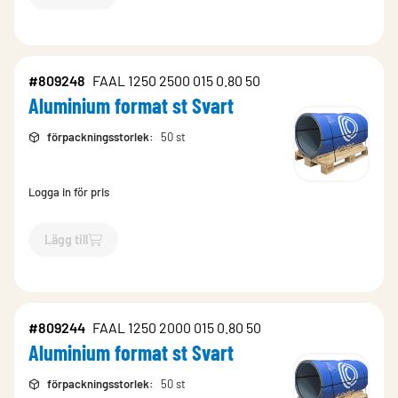
`$
Lägg till
$
Aluminium format st med folie Svart
-$
809250
`
#809248
FAAL 1250 2500 015 0.80 50
Aluminium format st Svart
förpackningsstorlek
:
50 st
Logga in för pris
Lägg till
`$
Lägg till
$
Aluminium format st Svart
-$
809248
`
#809244
FAAL 1250 2000 015 0.80 50
Aluminium format st Svart
förpackningsstorlek
:
50 st