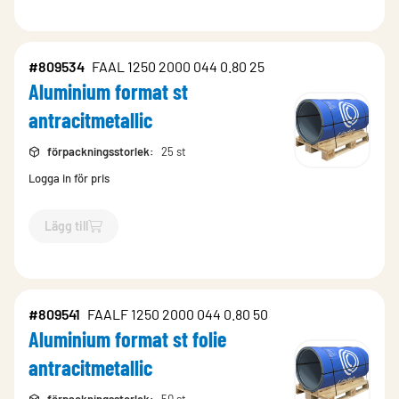
#809534
FAAL 1250 2000 044 0.80 25
Aluminium format st
antracitmetallic
förpackningsstorlek
:
25 st
Logga in för pris
Lägg till
`$
Lägg till
$
Aluminium format st antracitmetallic
-$
809534
`
#809541
FAALF 1250 2000 044 0.80 50
Aluminium format st folie
antracitmetallic