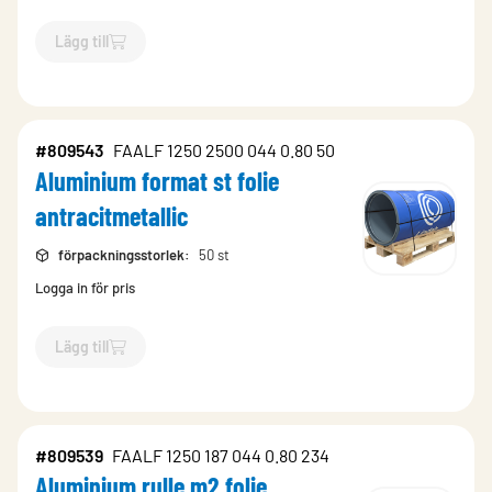
Lägg till
`$
Lägg till
$
Aluminium rulle m2 0502-Y Glans 30
-$
806149
`
#809543
FAALF 1250 2500 044 0.80 50
Aluminium format st folie
antracitmetallic
förpackningsstorlek
:
50 st
Logga in för pris
Lägg till
`$
Lägg till
$
Aluminium format st folie antracitmetallic
-$
809
#809539
FAALF 1250 187 044 0.80 234
Aluminium rulle m2 folie