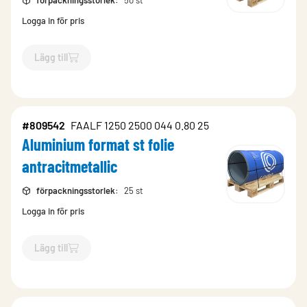
förpackningsstorlek
:
50 st
Logga in för pris
Lägg till
`$
Lägg till
$
Aluminium format st folie antracitmetallic
-$
809
#809542
FAALF 1250 2500 044 0.80 25
Aluminium format st folie
antracitmetallic
förpackningsstorlek
:
25 st
Logga in för pris
Lägg till
`$
Lägg till
$
Aluminium format st folie antracitmetallic
-$
809