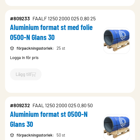
#809233
FAALF 1250 2000 025 0.80 25
Aluminium format st med folie
0500-N Glans 30
förpackningsstorlek
:
25 st
Logga in för pris
Lägg till
`$
Lägg till
$
Aluminium format st med folie 0500-N Glans 30
#809232
FAAL 1250 2000 025 0.80 50
Aluminium format st 0500-N
Glans 30
förpackningsstorlek
:
50 st