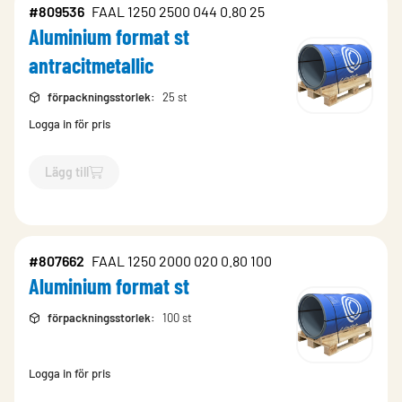
#809536
FAAL 1250 2500 044 0.80 25
Aluminium format st
antracitmetallic
förpackningsstorlek
:
25 st
Logga in för pris
Lägg till
`$
Lägg till
$
Aluminium format st antracitmetallic
-$
809536
`
#807662
FAAL 1250 2000 020 0.80 100
Aluminium format st
förpackningsstorlek
:
100 st
Logga in för pris