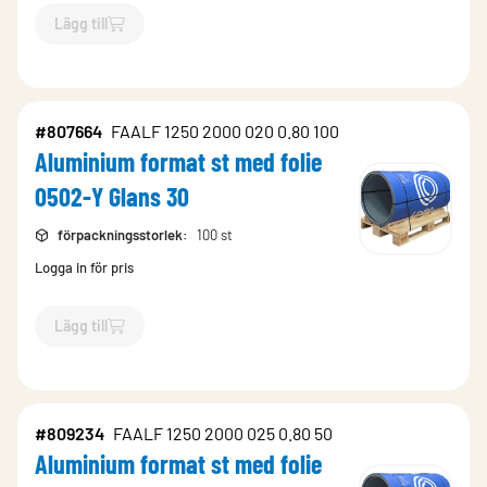
Lägg till
`$
Lägg till
$
Aluminium format st
-$
807662
`
#807664
FAALF 1250 2000 020 0.80 100
Aluminium format st med folie
0502-Y Glans 30
förpackningsstorlek
:
100 st
Logga in för pris
Lägg till
`$
Lägg till
$
Aluminium format st med folie 0502-Y Glans 30
#809234
FAALF 1250 2000 025 0.80 50
Aluminium format st med folie