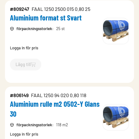
#809247
FAAL 1250 2500 015 0.80 25
Aluminium format st Svart
förpackningsstorlek
:
25 st
Logga in för pris
Lägg till
`$
Lägg till
$
Aluminium format st Svart
-$
809247
`
#806149
FAAL 1250 94 020 0.80 118
Aluminium rulle m2 0502-Y Glans
30
förpackningsstorlek
:
118 m2
Logga in för pris