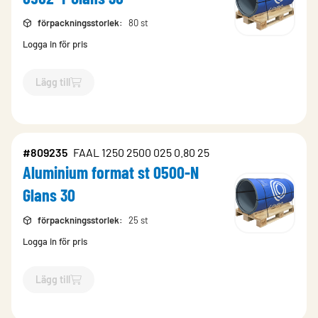
förpackningsstorlek
:
80 st
Logga in för pris
Lägg till
`$
Lägg till
$
Aluminium format st med folie 0502-Y Glans 30
#809235
FAAL 1250 2500 025 0.80 25
Aluminium format st 0500-N
Glans 30
förpackningsstorlek
:
25 st
Logga in för pris
Lägg till
`$
Lägg till
$
Aluminium format st 0500-N Glans 30
-$
809235
`