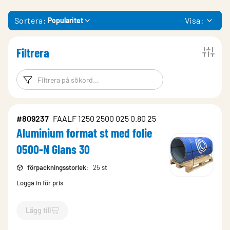
Sortera:
Visa:
Popularitet
Filtrera
Filtreringsord
Filtrera produk
#809237
FAALF 1250 2500 025 0.80 25
Aluminium format st med folie
0500-N Glans 30
förpackningsstorlek
:
25 st
Logga in för pris
Lägg till
`$
Lägg till
$
Aluminium format st med folie 0500-N Glans 30