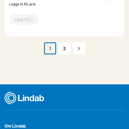
Logga in för pris
Lägg till
`$
Lägg till
$
Aluminium format st 0500-N Glans 30
-$
809232
`
1
2
Om Lindab