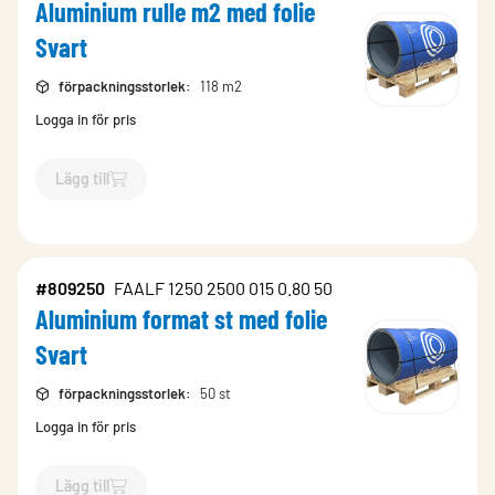
Aluminium rulle m2 med folie
Svart
förpackningsstorlek
:
118 m2
Logga in för pris
Lägg till
`$
Lägg till
$
Aluminium rulle m2 med folie Svart
-$
809240
`
#809250
FAALF 1250 2500 015 0.80 50
Aluminium format st med folie
Svart
förpackningsstorlek
:
50 st
Logga in för pris
Lägg till