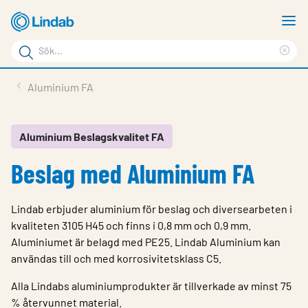
Hoppa
V
till
m
Sökord
huvudinnehållet
Ren
Sök
sök
Produkter
Aluminium FA
på
Lösningar
sajten
Service & Support
Aluminium Beslagskvalitet FA
Beslag med Aluminium FA
Hållbarhet
Om Lindab
Lindab erbjuder aluminium för beslag och diversearbeten i
Kontakt
kvaliteten 3105 H45 och finns i 0,8 mm och 0,9 mm.
Aluminiumet är belagd med PE25. Lindab Aluminium kan
Logga in
användas till och med korrosivitetsklass C5.
Choose languge
Alla Lindabs aluminiumprodukter är tillverkade av minst 75
Sweden
% återvunnet material.