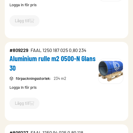
Logga in för pris
Lägg till
`$
Lägg till
$
Aluminium format st 0500-N Glans 30
-$
809231
`
#809229
FAAL 1250 187 025 0.80 234
Aluminium rulle m2 0500-N Glans
30
förpackningsstorlek
:
234 m2
Logga in för pris
Lägg till
`$
Lägg till
$
Aluminium rulle m2 0500-N Glans 30
-$
809229
`
#809227
FAAL 1250 94 025 0.80 118