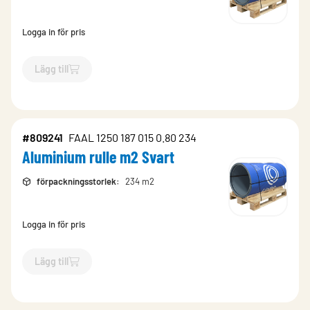
Logga in för pris
Lägg till
`$
Lägg till
$
Aluminium format st Svart
-$
809244
`
#809241
FAAL 1250 187 015 0.80 234
Aluminium rulle m2 Svart
förpackningsstorlek
:
234 m2
Logga in för pris
Lägg till
`$
Lägg till
$
Aluminium rulle m2 Svart
-$
809241
`