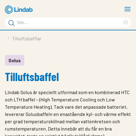
Hoppa
V
till
m
Sökord
huvudinnehållet
Ren
Sök
sök
Produkter
Tilluftsbafflar
på
Lösningar
sajten
Service & Support
Solus
Tilluftsbaffel
Hållbarhet
Om Lindab
Lindab Solus är speciellt utformad som en kombinerad HTC
Kontakt
och LTH baffel – (High Temperature Cooling och Low
Temperature Heating). Tack vare det anpassade batteriet,
Logga in
levererar Solusbaffeln en enastående kyl- och värme effekt
per grad temperaturskillnad mellan vattenkretsen och
Choose languge
Sweden
rumstemperaturen. Detta innebär att du får en bra
kapacitet, trots en relativt hög(kyla)/låg(värme)