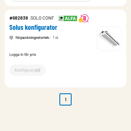
#682838
SOLO CONF
Solus konfigurator
förpackningsstorlek
:
1 st
Logga in för pris
Konfigurera
Konfigurera Solus konfigurator-682838
1