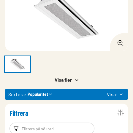
Visa fler
Sortera:
Visa:
Popularitet
Filtrera
Filtreringsord
Filtrera produk