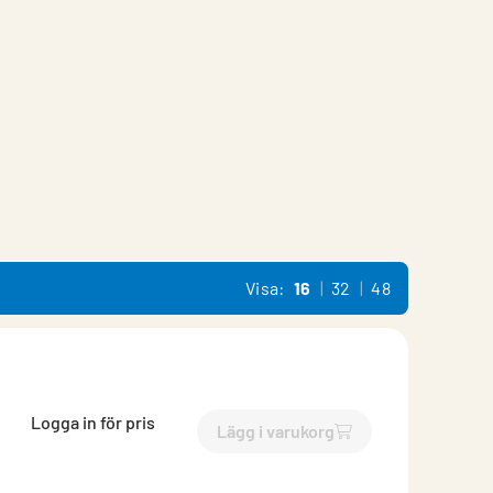
Visa:
16
32
48
Logga in för pris
Lägg i varukorg
`$
Lägg till
$
EKO-SI iris 160
-