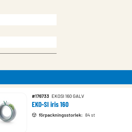
 maskin
#176733
EKOSI 160 GALV
EKO-SI iris 160
rodukter
förpackningsstorlek
:
84 st