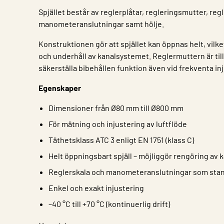
Spjället består av reglerplåtar, regleringsmutter, reg
manometeranslutningar samt hölje.
Konstruktionen gör att spjället kan öppnas helt, vilk
och underhåll av kanalsystemet. Reglermuttern är till
säkerställa bibehållen funktion även vid frekventa in
Egenskaper
Dimensioner från Ø80 mm till Ø800 mm
För mätning och injustering av luftflöde
Täthetsklass ATC 3 enligt EN 1751 (klass C)
Helt öppningsbart spjäll – möjliggör rengöring av 
Reglerskala och manometeranslutningar som sta
Enkel och exakt injustering
–40 °C till +70 °C (kontinuerlig drift)