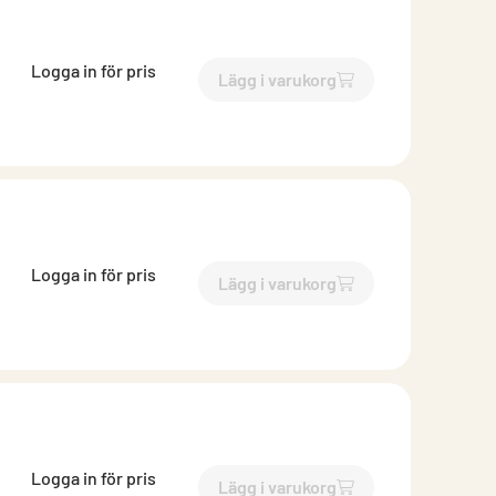
Logga in för pris
Lägg i varukorg
`$
Lägg till
$
EKO-SI iris 630
-
Logga in för pris
Lägg i varukorg
`$
Lägg till
$
EKO-SI iris 80
-$
Logga in för pris
Lägg i varukorg