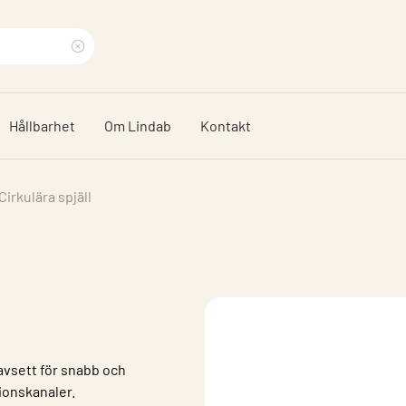
Rensa
sökfras
Hållbarhet
Om Lindab
Kontakt
Cirkulära spjäll
avsett för snabb och
tionskanaler.