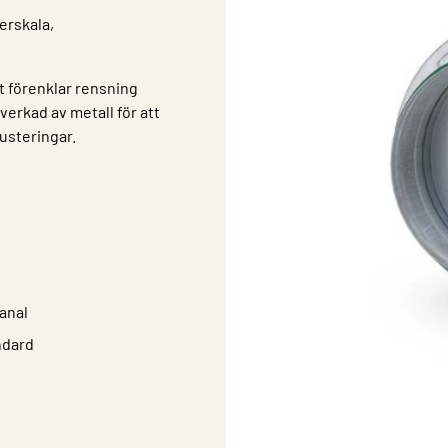
lerskala,
et förenklar rensning
verkad av metall för att
justeringar.
kanal
ndard