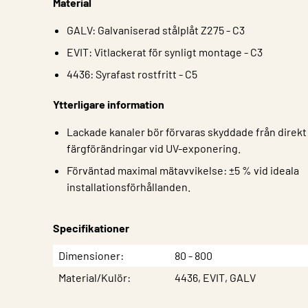
Material
GALV: Galvaniserad stålplåt Z275 - C3
EVIT: Vitlackerat för synligt montage - C3
4436: Syrafast rostfritt - C5
Ytterligare information
Lackade kanaler bör förvaras skyddade från direkt s
färgförändringar vid UV-exponering.
Förväntad maximal mätavvikelse: ±5 % vid ideala
installationsförhållanden.
Specifikationer
Egenskap
Värde
Dimensioner
80 - 800
Material/Kulör
4436, EVIT, GALV