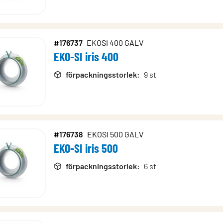
#176737
EKOSI 400 GALV
EKO-SI iris 400
förpackningsstorlek
:
9 st
#176738
EKOSI 500 GALV
EKO-SI iris 500
förpackningsstorlek
:
6 st