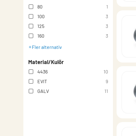
80
1
100
3
125
3
160
3
Fler alternativ
Material/Kulör
4436
10
EVIT
9
GALV
11