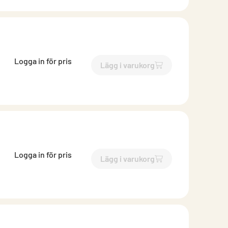
Logga in för pris
Lägg i varukorg
`$
Lägg till
$
EKO-SI iris 125
-
Logga in för pris
Lägg i varukorg
`$
Lägg till
$
EKO-SI iris 250
-