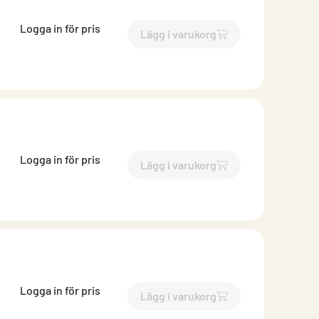
Logga in för pris
Lägg i varukorg
`$
Lägg till
$
EKO-SI iris 200
Logga in för pris
Lägg i varukorg
`$
Lägg till
$
EKO-SI iris 315
-
Logga in för pris
Lägg i varukorg
`$
Lägg till
$
EKO-SI iris 100
-