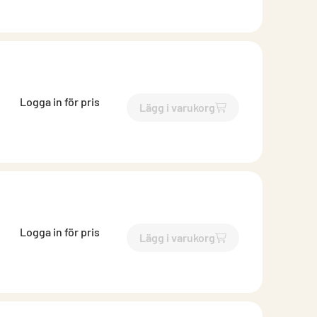
Logga in för pris
Lägg i varukorg
`$
Lägg till
$
EKO-SI iris 400
Logga in för pris
Lägg i varukorg
`$
Lägg till
$
EKO-SI iris 500
-