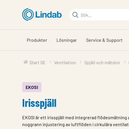
Hoppa
till
Sökord
huvudinnehållet
Sök
på
sajten
Produkter
Lösningar
Service & Support
Start SE
Ventilation
Spjäll och mätdon
EKOSI
Irisspjäll
EKOSI är ett irisspjäll med integrerad flödesmätning 
noggrann injustering av luftflöden i cirkulära ventila