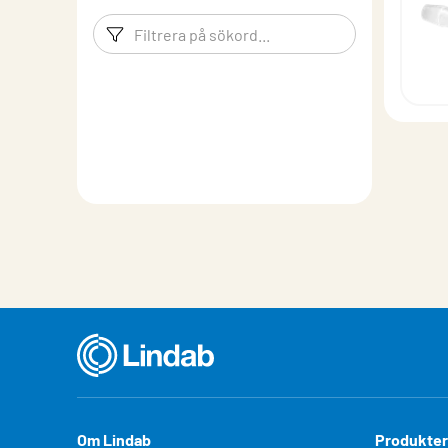
Filtreringsord
Filtrera p
Om Lindab
Produkter