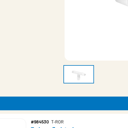
#984530
T-ROR