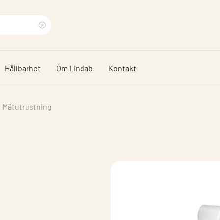
Rensa
sökfras
Hållbarhet
Om Lindab
Kontakt
Mätutrustning