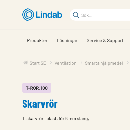
Hoppa
till
Sökord
huvudinnehållet
Sök
på
sajten
Produkter
Lösningar
Service & Support
Start SE
Ventilation
Smarta hjälpmedel
T-ROR:100
Skarvrör
T-skarvrör i plast, för 6 mm slang,
Egenskap
Värde