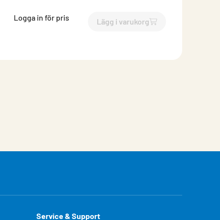
Logga in för pris
Lägg i varukorg
`$
Lägg till
$
T-skarvrör /sty
Service & Support