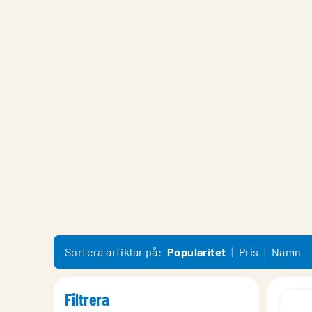
Sortera artiklar på:
Popularitet
Pris
Namn
Filtrera