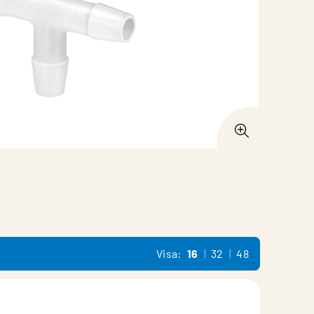
Visa:
16
32
48