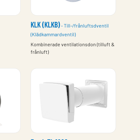
KLK (KLKB)
- Till-/frånluftsdventil
(Klädkammardventil)
Kombinerade ventilationsdon (tilluft &
frånluft)