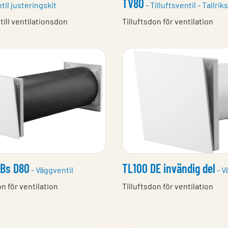
TV80
til justeringskit
- Tilluftsventil - Tallrik
 till ventilationsdon
Tilluftsdon för ventilation
dBs D80
TL100 DE invändig del
- Väggventil
- V
on för ventilation
Tilluftsdon för ventilation