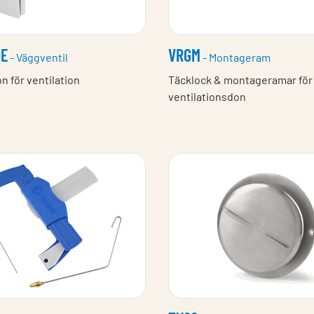
DE
VRGM
- Väggventil
- Montageram
on för ventilation
Täcklock & montageramar för
ventilationsdon