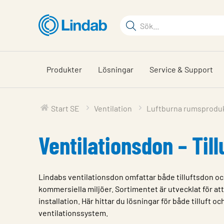
Hoppa
till
Sökord
huvudinnehållet
Sök
på
sajten
Produkter
Lösningar
Service & Support
Start SE
Ventilation
Luftburna rumsprodu
Ventilationsdon – Til
Lindabs ventilationsdon omfattar både tilluftsdon och
kommersiella miljöer. Sortimentet är utvecklat för att 
installation. Här hittar du lösningar för både tilluft 
ventilationssystem.