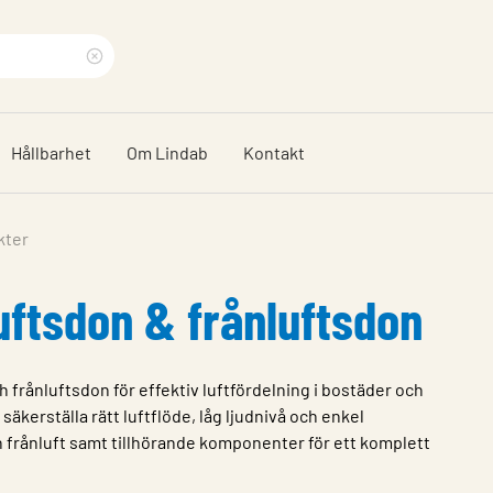
Rensa
sökfras
Hållbarhet
Om Lindab
Kontakt
kter
luftsdon & frånluftsdon
 frånluftsdon för effektiv luftfördelning i bostäder och
säkerställa rätt luftflöde, låg ljudnivå och enkel
och frånluft samt tillhörande komponenter för ett komplett