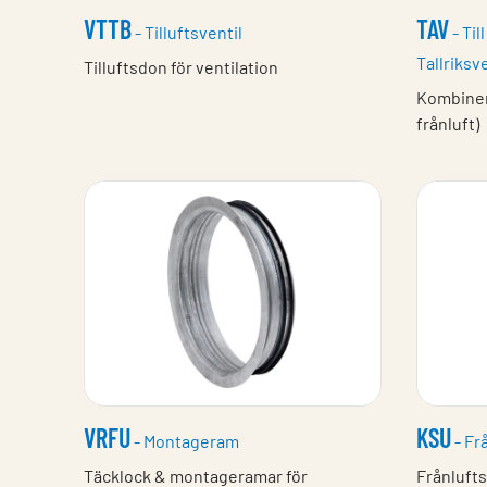
VTTB
TAV
- Tilluftsventil
- Til
Tallriksve
Tilluftsdon för ventilation
Kombinera
frånluft)
VRFU
KSU
- Montageram
- Frå
Täcklock & montageramar för
Frånlufts