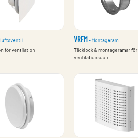
VRFM
lluftsventil
- Montageram
on för ventilation
Täcklock & montageramar för
ventilationsdon