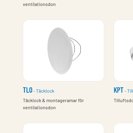
ventilationsdon
TLO
KPT
- Täcklock
- Til
Täcklock & montageramar för
Tilluftsd
ventilationsdon