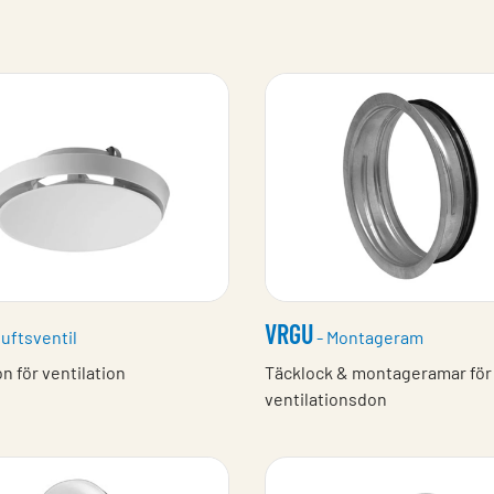
VRGU
luftsventil
- Montageram
on för ventilation
Täcklock & montageramar för
ventilationsdon