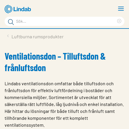
Hoppa
V
till
m
Sökord
huvudinnehållet
Ren
Sök
sök
Produkter
Luftburna rumsprodukter
på
Lösningar
sajten
Ventilationsdon – Tilluftsdon &
Service & Support
frånluftsdon
Hållbarhet
Om Lindab
Lindabs ventilationsdon omfattar både tilluftsdon och
frånluftsdon för effektiv luftfördelning i bostäder och
Kontakt
kommersiella miljöer. Sortimentet är utvecklat för att
säkerställa rätt luftflöde, låg ljudnivå och enkel installation.
Logga in
Här hittar du lösningar för både tilluft och frånluft samt
Choose languge
tillhörande komponenter för ett komplett
Sweden
ventilationssystem.