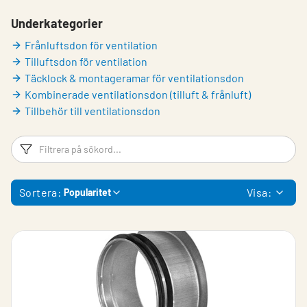
Underkategorier
Frånluftsdon för ventilation
Tilluftsdon för ventilation
Täcklock & montageramar för ventilationsdon
Kombinerade ventilationsdon (tilluft & frånluft)
Tillbehör till ventilationsdon
Filtreringsord
Fi
Sortera:
Visa:
Popularitet