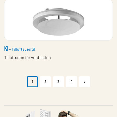
KI
- Tilluftsventil
Tilluftsdon för ventilation
1
2
3
4