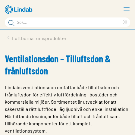
Hoppa
V
till
m
Sökord
huvudinnehållet
Ren
Sök
sök
Produkter
Luftburna rumsprodukter
på
Lösningar
sajten
Ventilationsdon – Tilluftsdon &
Service & Support
frånluftsdon
Hållbarhet
Om Lindab
Lindabs ventilationsdon omfattar både tilluftsdon och
frånluftsdon för effektiv luftfördelning i bostäder och
Kontakt
kommersiella miljöer. Sortimentet är utvecklat för att
säkerställa rätt luftflöde, låg ljudnivå och enkel installation.
Logga in
Här hittar du lösningar för både tilluft och frånluft samt
Choose languge
tillhörande komponenter för ett komplett
Sweden
ventilationssystem.