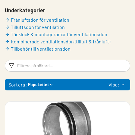
Underkategorier
Frånluftsdon för ventilation
Tilluftsdon för ventilation
Täcklock & montageramar för ventilationsdon
Kombinerade ventilationsdon (tilluft & frånluft)
Tillbehör till ventilationsdon
Filtreringsord
Fi
Sortera:
Visa:
Popularitet