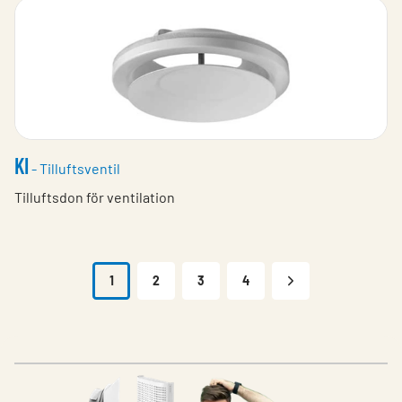
KI
- Tilluftsventil
Tilluftsdon för ventilation
1
2
3
4