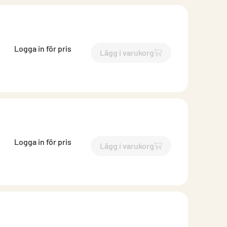
Logga in för pris
Lägg i varukorg
`$
Lägg till
$
Ventilram för b
Logga in för pris
Lägg i varukorg
`$
Lägg till
$
Ventilram för b