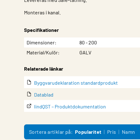
Monteras i kanal.
Specifikationer
Egenskap
Värde
Dimensioner
80 - 200
Material/Kulör
GALV
Relaterade länkar
Byggvarudeklaration standardprodukt
Datablad
lindQST – Produktdokumentation
Sortera artiklar på:
Popularitet
Pris
Namn