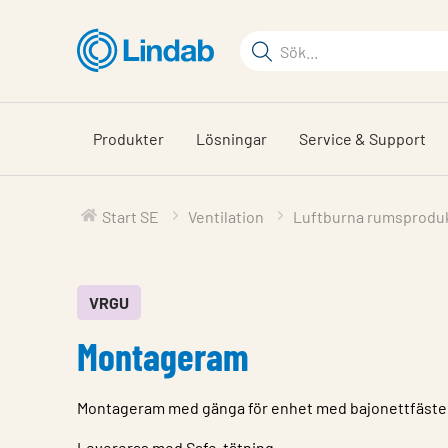
Hoppa
till
Sökord
huvudinnehållet
Sök
på
sajten
Produkter
Lösningar
Service & Support
Start SE
Ventilation
Luftburna rumsprodu
VRGU
Montageram
Montageram med gänga för enhet med bajonettfäste
Levereras med Safe-tätning.