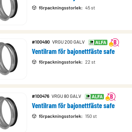
förpackningsstorlek
:
45 st
#100490
VRGU 200 GALV
Ventilram för bajonettfäste safe
förpackningsstorlek
:
22 st
#100476
VRGU 80 GALV
Ventilram för bajonettfäste safe
förpackningsstorlek
:
150 st