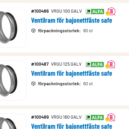
#100486
VRGU 100 GALV
Ventilram för bajonettfäste safe
rodukter
förpackningsstorlek
:
80 st
#100487
VRGU 125 GALV
Ventilram för bajonettfäste safe
förpackningsstorlek
:
60 st
#100489
VRGU 160 GALV
Ventilram för bajonettfäste safe