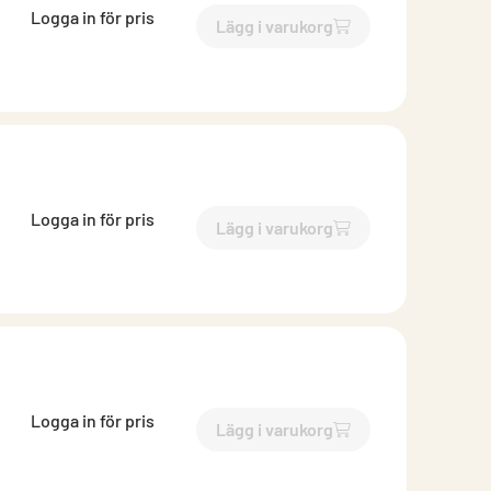
Logga in för pris
Lägg i varukorg
`$
Lägg till
$
Ventilram för b
Logga in för pris
Lägg i varukorg
`$
Lägg till
$
Ventilram för b
Logga in för pris
Lägg i varukorg
`$
Lägg till
$
Ventilram för b