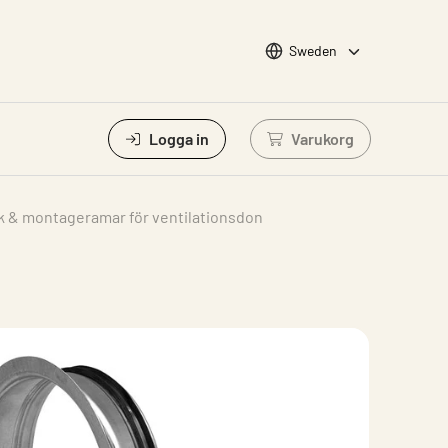
Choose languge
Sweden
Logga in
Varukorg
Logga in för att vis
k & montageramar för ventilationsdon