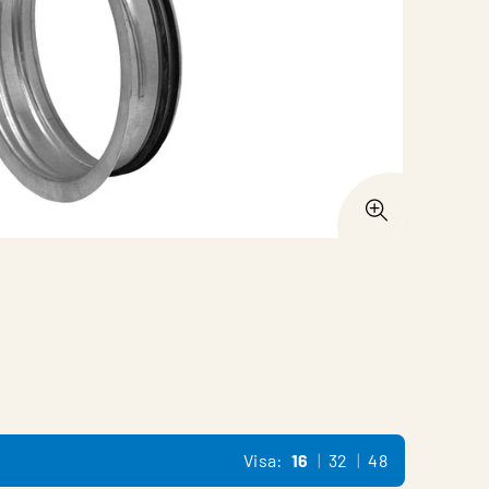
Visa:
16
32
48