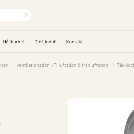
Rensa
sökfras
Hållbarhet
Om Lindab
Kontakt
kter
Ventilationsdon – Tilluftsdon & frånluftsdon
Täckloc
.