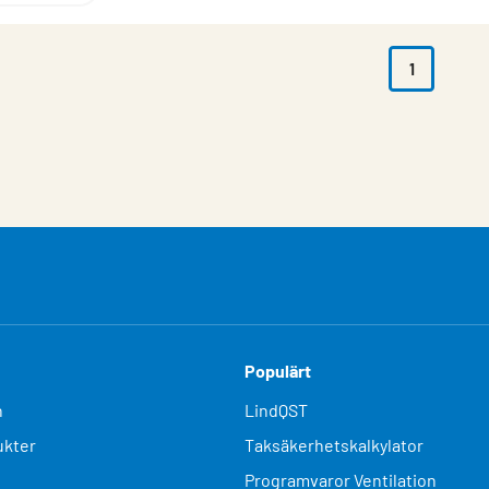
1
Populärt
n
LindQST
kter
Taksäkerhetskalkylator
Programvaror Ventilation