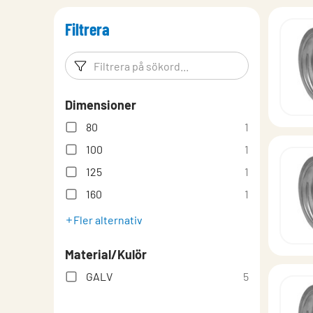
Filtrera
Filtreringsord
Filtrera p
Dimensioner
80
1
100
1
125
1
160
1
Fler alternativ
Material/Kulör
GALV
5