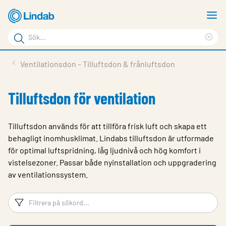
Hoppa
V
till
m
Sökord
huvudinnehållet
Ren
Sök
sök
Produkter
Ventilationsdon – Tilluftsdon & frånluftsdon
på
Lösningar
sajten
Tilluftsdon för ventilation
Service & Support
Hållbarhet
Tilluftsdon används för att tillföra frisk luft och skapa ett
behagligt inomhusklimat. Lindabs tilluftsdon är utformade
Om Lindab
för optimal luftspridning, låg ljudnivå och hög komfort i
vistelsezoner. Passar både nyinstallation och uppgradering
Kontakt
av ventilationssystem.
Logga in
Filtreringsord
Fi
Choose languge
Sweden