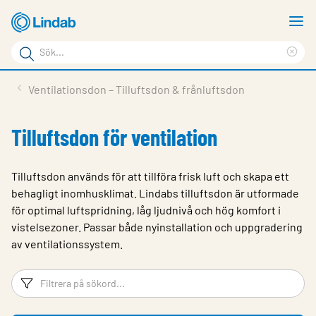
Hoppa
V
till
m
Sökord
huvudinnehållet
Ren
Sök
sök
Produkter
Ventilationsdon – Tilluftsdon & frånluftsdon
på
Lösningar
sajten
Tilluftsdon för ventilation
Service & Support
Hållbarhet
Tilluftsdon används för att tillföra frisk luft och skapa ett
behagligt inomhusklimat. Lindabs tilluftsdon är utformade
Om Lindab
för optimal luftspridning, låg ljudnivå och hög komfort i
vistelsezoner. Passar både nyinstallation och uppgradering
Kontakt
av ventilationssystem.
Logga in
Filtreringsord
Fi
Choose languge
Sweden