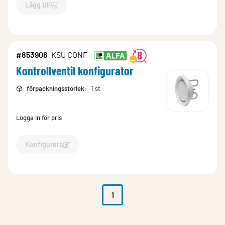
Lägg till
`$
Lägg till
$
Kontrollventil
-$
116137
`
#853906
KSU CONF
Kontrollventil konfigurator
förpackningsstorlek
:
1 st
Logga in för pris
Konfigurera
Konfigurera Kontrollventil konfigurator-853906
1