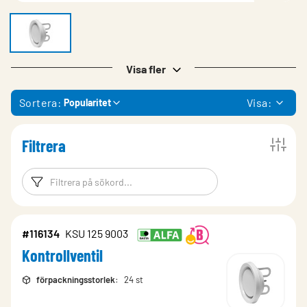
Visa fler
Sortera:
Visa:
Popularitet
Filtrera
Filtreringsord
Filtrera produk
#116134
KSU 125 9003
Kontrollventil
förpackningsstorlek
:
24 st