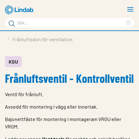
Hoppa
V
till
m
Sökord
huvudinnehållet
Ren
Sök
sök
Produkter
Frånluftsdon för ventilation
på
Lösningar
sajten
Service & Support
KSU
Frånluftsventil - Kontrollventil
Hållbarhet
Om Lindab
Ventil för frånluft.
Kontakt
Avsedd för montering i vägg eller innertak.
Logga in
Bajonettfäste för montering i montageram VRGU eller
VRGM.
Choose languge
Sweden
Ladda ner appen
Vent tools
för snabbt och enkelt beräkna