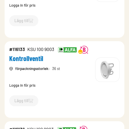
Logga in för pris
Lägg till
`$
Lägg till
$
Kontrollventil
-$
116134
`
#116133
KSU 100 9003
Kontrollventil
förpackningsstorlek
:
36 st
Logga in för pris
Lägg till
`$
Lägg till
$
Kontrollventil
-$
116133
`