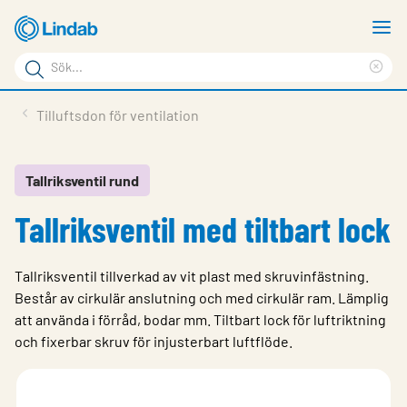
Hoppa
V
till
m
Sökord
huvudinnehållet
Ren
Sök
sök
Produkter
Tilluftsdon för ventilation
på
Lösningar
sajten
Service & Support
Tallriksventil rund
Tallriksventil med tiltbart lock
Hållbarhet
Om Lindab
Tallriksventil tillverkad av vit plast med skruvinfästning.
Kontakt
Består av cirkulär anslutning och med cirkulär ram. Lämplig
att använda i förråd, bodar mm. Tiltbart lock för luftriktning
Logga in
och fixerbar skruv för injusterbart luftflöde.
Choose languge
Sweden