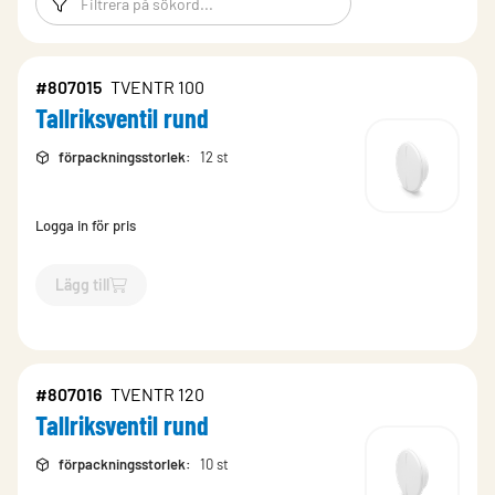
#807015
TVENTR 100
Tallriksventil rund
förpackningsstorlek
:
12 st
Logga in för pris
Lägg till
`$
Lägg till
$
Tallriksventil rund
-$
807015
`
#807016
TVENTR 120
Tallriksventil rund
förpackningsstorlek
:
10 st