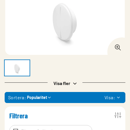
Visa fler
Sortera:
Visa:
Popularitet
Filtrera
Filtreringsord
Filtrera produk