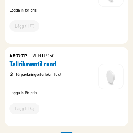
Logga in för pris
Lägg till
`$
Lägg till
$
Tallriksventil rund
-$
807016
`
#807017
TVENTR 150
Tallriksventil rund
förpackningsstorlek
:
10 st
Logga in för pris
Lägg till
`$
Lägg till
$
Tallriksventil rund
-$
807017
`