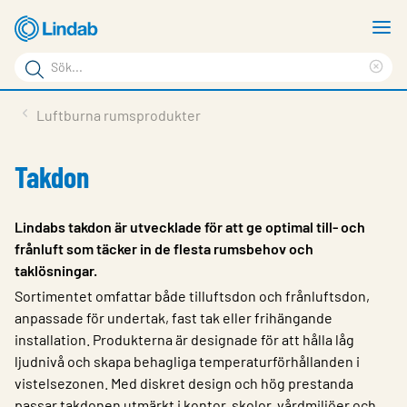
Hoppa
V
till
m
Sökord
huvudinnehållet
Ren
Sök
sök
Produkter
Luftburna rumsprodukter
på
Lösningar
sajten
Takdon
Service & Support
Hållbarhet
Lindabs takdon är utvecklade för att ge optimal till- och
frånluft som täcker in de flesta rumsbehov och
Om Lindab
taklösningar.
Kontakt
Sortimentet omfattar både tilluftsdon och frånluftsdon,
anpassade för undertak, fast tak eller frihängande
Logga in
installation. Produkterna är designade för att hålla låg
ljudnivå och skapa behagliga temperaturförhållanden i
Choose languge
Sweden
vistelsezonen. Med diskret design och hög prestanda
passar takdonen utmärkt i kontor, skolor, vårdmiljöer och