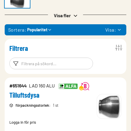
Visa fler
Sortera:
Visa:
Popularitet
Filtrera
Filtreringsord
Filtrera produk
#651644
LAD 160 ALU
Tilluftsdysa
förpackningsstorlek
:
1 st
Logga in för pris