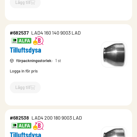
Lägg till
`$
Lägg till
$
Tilluftsdysa
-$
682540
`
#682537
LAD4 160 140 9003 LAD
Tilluftsdysa
förpackningsstorlek
:
1 st
Logga in för pris
Lägg till
`$
Lägg till
$
Tilluftsdysa
-$
682537
`
#682538
LAD4 200 180 9003 LAD
Tilluftsdysa