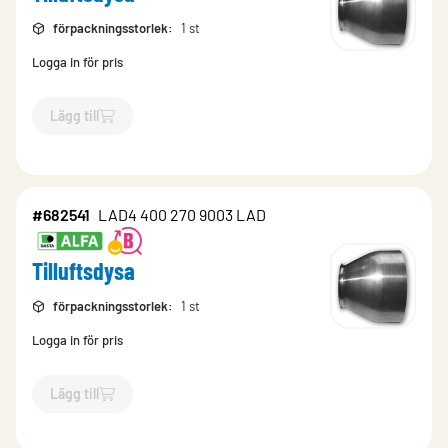
förpackningsstorlek
:
1 st
Logga in för pris
Lägg till
`$
Lägg till
$
Tilluftsdysa
-$
682538
`
#682541
LAD4 400 270 9003 LAD
Tilluftsdysa
förpackningsstorlek
:
1 st
Logga in för pris
Lägg till
`$
Lägg till
$
Tilluftsdysa
-$
682541
`