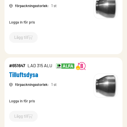
förpackningsstorlek
:
1 st
Logga in för pris
Lägg till
`$
Lägg till
$
Tilluftsdysa
-$
651646
`
#651647
LAD 315 ALU
Tilluftsdysa
förpackningsstorlek
:
1 st
Logga in för pris
Lägg till
`$
Lägg till
$
Tilluftsdysa
-$
651647
`