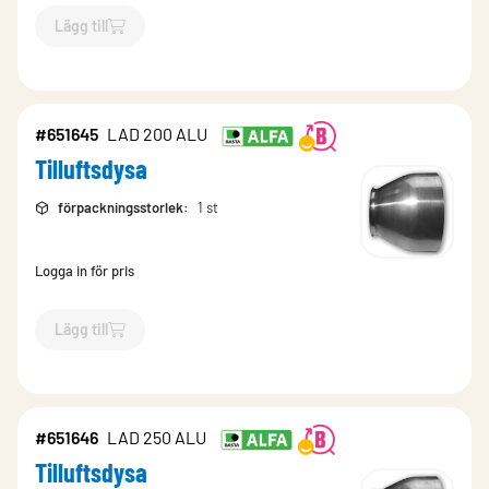
Lägg till
`$
Lägg till
$
Tilluftsdysa
-$
651644
`
#651645
LAD 200 ALU
Tilluftsdysa
förpackningsstorlek
:
1 st
Logga in för pris
Lägg till
`$
Lägg till
$
Tilluftsdysa
-$
651645
`
#651646
LAD 250 ALU
Tilluftsdysa