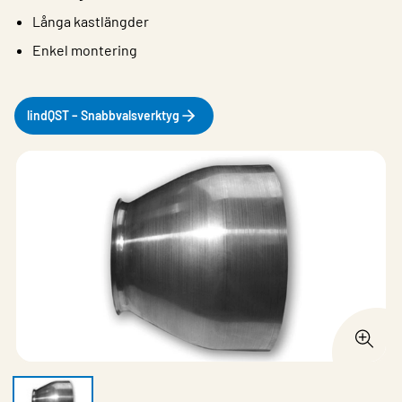
Långa kastlängder
Enkel montering
lindQST – Snabbvalsverktyg