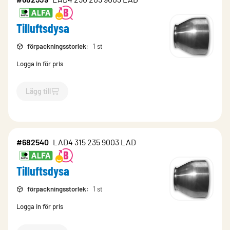
Tilluftsdysa
förpackningsstorlek
:
1 st
Logga in för pris
Lägg till
`$
Lägg till
$
Tilluftsdysa
-$
682539
`
#682540
LAD4 315 235 9003 LAD
Tilluftsdysa
förpackningsstorlek
:
1 st
Logga in för pris