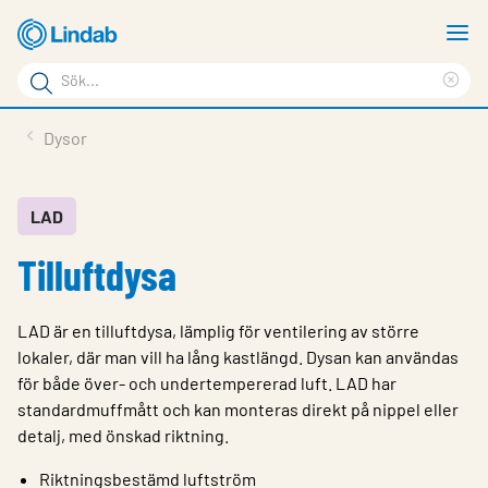
Hoppa
V
till
m
Sökord
huvudinnehållet
Ren
Sök
sök
Produkter
Dysor
på
Lösningar
sajten
Service & Support
LAD
Tilluftdysa
Hållbarhet
Om Lindab
LAD är en tilluftdysa, lämplig för ventilering av större
Kontakt
lokaler, där man vill ha lång kastlängd. Dysan kan användas
för både över- och undertempererad luft. LAD har
Logga in
standardmuffmått och kan monteras direkt på nippel eller
detalj, med önskad riktning.
Choose languge
Sweden
Riktningsbestämd luftström