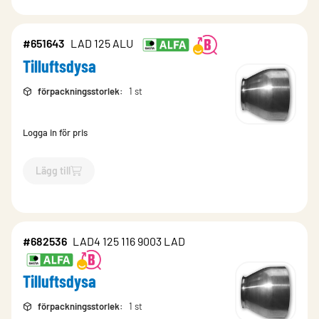
#651643
LAD 125 ALU
Tilluftsdysa
förpackningsstorlek
:
1 st
Logga in för pris
Lägg till
`$
Lägg till
$
Tilluftsdysa
-$
651643
`
#682536
LAD4 125 116 9003 LAD
Tilluftsdysa
förpackningsstorlek
:
1 st