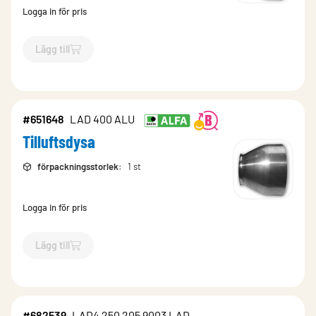
Logga in för pris
Lägg till
`$
Lägg till
$
Tilluftsdysa
-$
682536
`
#651648
LAD 400 ALU
Tilluftsdysa
förpackningsstorlek
:
1 st
Logga in för pris
Lägg till
`$
Lägg till
$
Tilluftsdysa
-$
651648
`
#682539
LAD4 250 205 9003 LAD