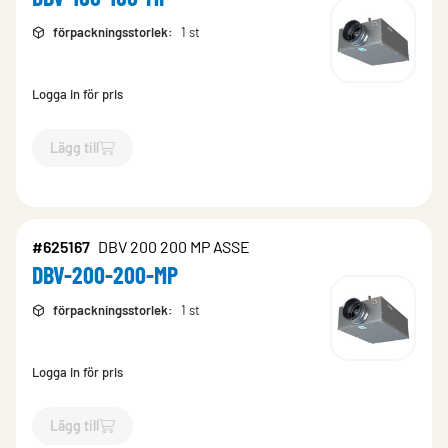
förpackningsstorlek
:
1 st
Logga in för pris
Lägg till
`$
Lägg till
$
DBV-160-160-MP
-$
625901
`
#625167
DBV 200 200 MP ASSE
DBV-200-200-MP
förpackningsstorlek
:
1 st
Logga in för pris
Lägg till
`$
Lägg till
$
DBV-200-200-MP
-$
625167
`