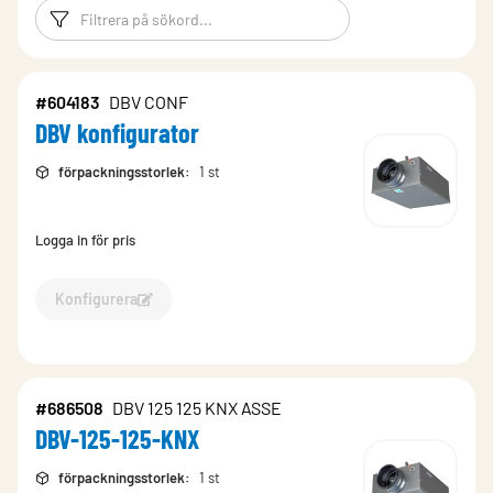
Filtreringsord
Filtrera produk
#604183
DBV CONF
DBV konfigurator
förpackningsstorlek
:
1 st
Logga in för pris
Konfigurera
Konfigurera DBV konfigurator-604183
#686508
DBV 125 125 KNX ASSE
DBV-125-125-KNX
förpackningsstorlek
:
1 st