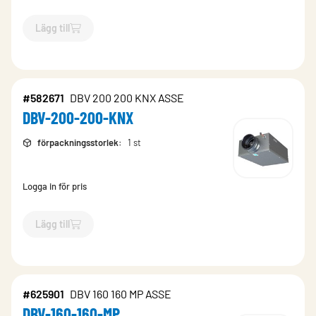
Lägg till
`$
Lägg till
$
DBV-125-125-MP
-$
624662
`
#582671
DBV 200 200 KNX ASSE
DBV-200-200-KNX
förpackningsstorlek
:
1 st
Logga in för pris
Lägg till
`$
Lägg till
$
DBV-200-200-KNX
-$
582671
`
#625901
DBV 160 160 MP ASSE
DBV-160-160-MP