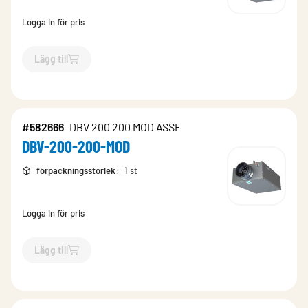
Logga in för pris
Lägg till
`$
Lägg till
$
DBV-250-250-KNX
-$
582672
`
#582666
DBV 200 200 MOD ASSE
DBV-200-200-MOD
förpackningsstorlek
:
1 st
Logga in för pris
Lägg till
`$
Lägg till
$
DBV-200-200-MOD
-$
582666
`