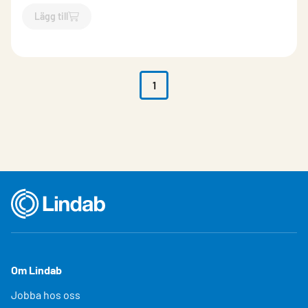
Lägg till
`$
Lägg till
$
DBV-250-250-MOD
-$
582668
`
1
Om Lindab
Jobba hos oss