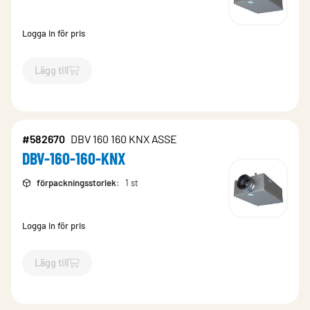
Logga in för pris
Lägg till
`$
Lägg till
$
DBV-125-125-KNX
-$
686508
`
#582670
DBV 160 160 KNX ASSE
DBV-160-160-KNX
förpackningsstorlek
:
1 st
Logga in för pris
Lägg till
`$
Lägg till
$
DBV-160-160-KNX
-$
582670
`