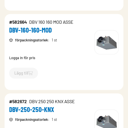
#582664
DBV 160 160 MOD ASSE
DBV-160-160-MOD
förpackningsstorlek
:
1 st
Logga in för pris
Lägg till
`$
Lägg till
$
DBV-160-160-MOD
-$
582664
`
#582672
DBV 250 250 KNX ASSE
DBV-250-250-KNX
förpackningsstorlek
:
1 st