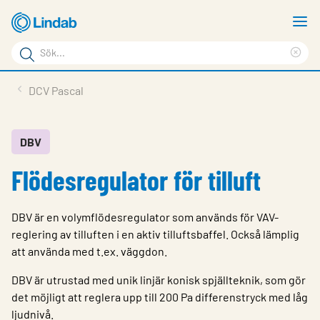
Hoppa
V
till
m
Sökord
huvudinnehållet
Ren
Sök
sök
Produkter
DCV Pascal
på
Lösningar
sajten
Service & Support
DBV
Flödesregulator för tilluft
Hållbarhet
Om Lindab
DBV är en volymflödesregulator som används för VAV-
Kontakt
reglering av tilluften i en aktiv tilluftsbaffel. Också lämplig
att använda med t.ex. väggdon.
Logga in
DBV är utrustad med unik linjär konisk spjällteknik, som gör
Choose languge
det möjligt att reglera upp till 200 Pa differenstryck med låg
Sweden
ljudnivå.