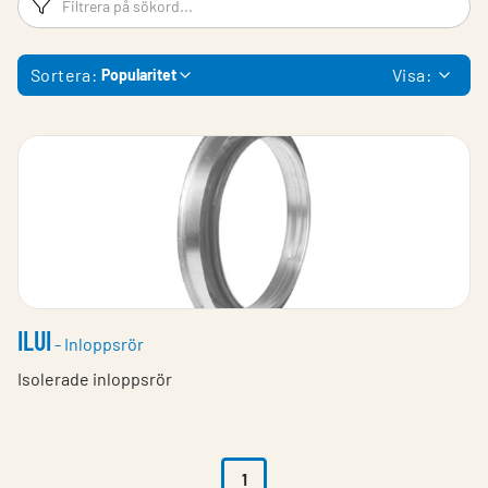
Sortera:
Visa:
Popularitet
ILUI
- Inloppsrör
Isolerade inloppsrör
1