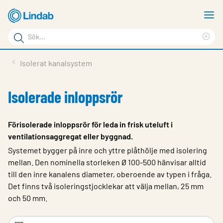
Hoppa
V
till
m
Sökord
huvudinnehållet
Ren
Sök
sök
Produkter
Isolerat kanalsystem
på
Lösningar
sajten
Isolerade inloppsrör
Service & Support
Hållbarhet
Förisolerade inloppsrör för leda in frisk uteluft i
ventilationsaggregat eller byggnad.
Om Lindab
Systemet bygger på inre och yttre plåthölje med isolering
Kontakt
mellan. Den nominella storleken Ø 100-500 hänvisar alltid
till den inre kanalens diameter, oberoende av typen i fråga.
Logga in
Det finns två isoleringstjocklekar att välja mellan, 25 mm
och 50 mm.
Choose languge
Sweden
Filtreringsord
Fi